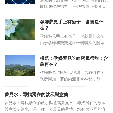
情緒 夢見被挨打，一般指象征煩惱和
苦難。不同的夢境會使夢者的情緒變得
復雜，夢中的人物也會反映出自己的內
孕婦夢見手上有蟲子：含義是什
心狀態，從而暗示夢者有復雜的情緒。
么？
一、夢見被挨打的含義 夢見...
孕婦夢見手上有蟲子：含義是什么？
由于孕婦和寶寶處在一個特殊的關系，
當孕婦夢見手上有蟲子的時候，其含義
和意義也可能不同。如果孕婦夢見手上
標題：孕婦夢見吃哈密瓜很甜：含
出現紅色，黑色或者是紫色的蟲子，那
義何在？
么這有可能預示著孩子的性別。...
孕婦夢見吃哈密瓜很甜：含義何在？
眾所周知，夢的內涵非常神秘，每一次
夢境都包藏著深刻的意義。如果夢中出
現吃哈密瓜，那么這又代表著什么呢？
夢見水：尋找潛在的啟示與意義
首先，吃哈密瓜在夢境中有幸福、快樂
夢見水：尋找潛在的啟示與意義夢見水：尋找潛在的啟示
等延續性的含義，可能意味...
與意義夢到水，是一種十分常見的夢境。水有著不同的流