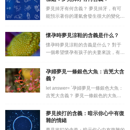
上的另一個層面。據報道，孕婦們都有
夢見掉牙有何含義？ 夢見掉牙，有可
過夢見香燭的經歷，事實上，這...
能預示著你的運氣會發生很大的變化，
有可能是變好也有可能是變壞。夢見在
牙齒里拔除一顆牙齒，說明你將從孤獨
懷孕時夢見涼鞋的含義是什么？
中解脫出來，家庭危機得到解決。但如
懷孕時夢見涼鞋的含義是什么？ 對于
果夢見掉了大牙，對于你的健康...
一個希望懷孕有孩子的夫妻來說，有一
個夢象是我們都可以認同的，那就是懷
孕時出現一雙涼鞋。夢到涼鞋，傳統民
孕婦夢見一條銀色大魚：吉兇大含
俗中認為這種夢境不僅是懷孕的預兆，
義？
還意味著家庭生活會無憂無慮，...
let answer= `孕婦夢見一條銀色大魚：
吉兇大含義？ 夢見一條銀色的大魚，
對于待產的孕婦來說，這可能是一副好
夢也可能是一副不太怎么愉快的夢，所
夢見挨打的含義：暗示你心中有復
以孕婦們應該如何解讀這樣的夢？ 首
雜的情緒
先，關于這條大...
夢見挨打的含義：暗示你心中有復雜的