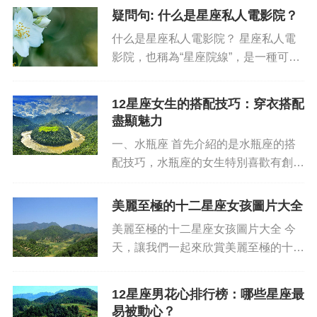
先， 2月29日出生的人屬于特殊的天蝎
疑問句: 什么是星座私人電影院？
座。根據傳統的火星時代無疆界星象學
什么是星座私人電影院？ 星座私人電
發現，距離3700...
影院，也稱為“星座院線”，是一種可以
讓你在家里獨自或與朋友一起觀影的體
驗方式。它最初由愛爾蘭的藍天影院創
12星座女生的搭配技巧：穿衣搭配
立，從2007年開始廣泛流行。現在，
盡顯魅力
它已經基本上成了一種國際...
一、水瓶座 首先介紹的是水瓶座的搭
配技巧，水瓶座的女生特別喜歡有創
意、個性的搭配，沒有固定的模板，常
常把多種風格結合在一起，這樣就可以
美麗至極的十二星座女孩圖片大全
有效解決舊衣服搭不出新感覺的煩惱。
美麗至極的十二星座女孩圖片大全 今
水瓶座喜歡張揚活潑的話題，也...
天，讓我們一起來欣賞美麗至極的十二
星座女孩的圖片大全。在這一系列的圖
片中，不僅能夠見到外表一絲不茍的美
12星座男花心排行榜：哪些星座最
女，更能夠感受到每個星座女孩的特
易被動心？