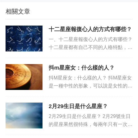
相關文章
十二星座報復心人的方式有哪些？
一、十二星座報復心人的方式有哪些？
十二星座都有自己不同的人格特點，當
受到情感上的傷害時，他們各有他們自
己獨特的方式來處理“報復”或發泄怒
抖m星座女：什么樣的人？
氣。每一種星座采取的方式也不一樣，
抖M星座女：什么樣的人？ 抖M星座女
他們會有不同的方式來表達...
是一種中性的形象，可以說是女性的象
征。一般而言，抖M星座女被認為是膽
大、有力量、堅強且勇敢、自信、活潑
2月29生日是什么星座？
灑脫、無拘無束、氣勢橫溢的女孩。在
2月29生日是什么星座？ 2月29號生日
一般的人群中，抖M星座女的...
的星座果然很特殊，每兩年只有一次，
以下就來介紹這個特殊的星座。 首