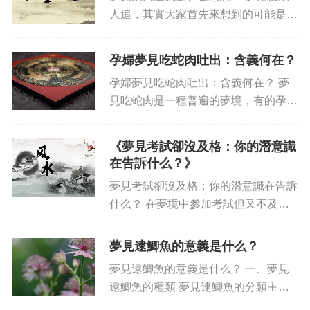
人追，其實大家首先來想到的可能是失
敗和尷尬，會覺得自己運氣不佳、落于
下風。但其實，夢見別人追我意味著什
孕婦夢見吃蛇肉吐出：含義何在？
么，實際可能是與我們想象的不同的
孕婦夢見吃蛇肉吐出：含義何在？ 夢
——有可能表達的是你的成功，表...
見吃蛇肉是一種普遍的夢境，有的孕婦
也會出現夢見吃蛇肉、然后吐出的情
景。那么，這種夢境的含義又是什么
《夢見考試卻沒及格：你的潛意識
呢？ 首先，和其他夢境一樣，孕婦夢
在告訴什么？》
見吃蛇肉也有多種含義，具體...
夢見考試卻沒及格：你的潛意識在告訴
什么？ 在夢境中參加考試但又不及
格，表面上可能會讓你感到沮喪，但其
實它是你潛意識正在告訴你什么？考試
夢見逮鯽魚的意義是什么？
夢是一種常見夢境，研究發現，考試夢
夢見逮鯽魚的意義是什么？ 一、夢見
可以揭示一個人在生活中所經歷的...
逮鯽魚的種類 夢見逮鯽魚的分類主要
可以分為：小鯽、小草魚、平魚、鯉