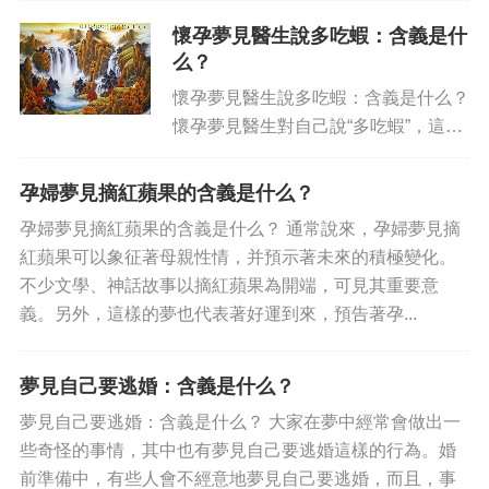
魚、鰱魚、鳊魚、鰒魚、鯽魚、鯰魚
懷孕夢見醫生說多吃蝦：含義是什
等，它們被稱為「名穴魚」，是水族館
么？
中受歡迎的商品之一，受到大家的...
懷孕夢見醫生說多吃蝦：含義是什么？
懷孕夢見醫生對自己說“多吃蝦”，這究
竟意味著什么？蝦一直被認為是催生氣
的食物，那么夢中醫生的這句話到底意
孕婦夢見摘紅蘋果的含義是什么？
味著什么呢？ 首先，我們應該知道懷
孕婦夢見摘紅蘋果的含義是什么？ 通常說來，孕婦夢見摘
孕期間的夢境，很多情況下...
紅蘋果可以象征著母親性情，并預示著未來的積極變化。
不少文學、神話故事以摘紅蘋果為開端，可見其重要意
義。另外，這樣的夢也代表著好運到來，預告著孕...
夢見自己要逃婚：含義是什么？
夢見自己要逃婚：含義是什么？ 大家在夢中經常會做出一
些奇怪的事情，其中也有夢見自己要逃婚這樣的行為。婚
前準備中，有些人會不經意地夢見自己要逃婚，而且，事