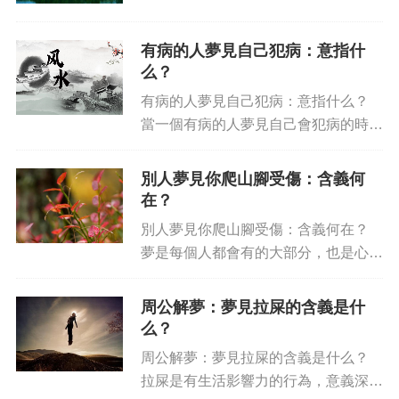
夢見自己正在參加考試，這種夢的含義
歸根究底是考試的壓力和焦慮在作祟。
有病的人夢見自己犯病：意指什
考試夢的出現代表你可能會在日常生活
么？
或者學習中經歷一段艱辛的時期...
有病的人夢見自己犯病：意指什么？
當一個有病的人夢見自己會犯病的時
候，通常意味著他這種病比較 if 裏面，
可能已經開始蔓延了。 這種夢想可能
別人夢見你爬山腳受傷：含義何
是某種警告信號，這樣他們就可以盡快
在？
去排查自己的健康，以防被...
別人夢見你爬山腳受傷：含義何在？
夢是每個人都會有的大部分，也是心理
學家們研究的焦點之一，何況有“別人
夢見你爬山腳受傷”這樣的夢呢？夢見
周公解夢：夢見拉屎的含義是什
別人夢見你爬山腳受傷，有哪些內涵，
么？
受傷是積極的嗎？在這里，我們...
周公解夢：夢見拉屎的含義是什么？
拉屎是有生活影響力的行為，意義深