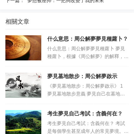
下一篇：
"夢想被壓抑：一把狗改變了我的未來"
相關文章
什么意思：周公解夢夢見種蘿卜？
什么意思：周公解夢夢見種蘿卜 夢見
種蘿卜，根據《周公解夢》的解釋，一
般來說，這是一種吉兆，暗示你會有好
運來臨，可能會獲得一筆收入，或者結
夢見墓地散步：周公解夢啟示
識朋友，獲得社會的關注與認可。而實
《夢見墓地散步：周公解夢啟示》 1
際的結果，則取決于你本人努力...
夢見墓地散步意義 夢見自己在墓地散
步，這可能是一種不太正常的狀態，周
公解夢的啟示當中，也將墓地散步解讀
考生夢見自己考試：含義何在？
為一種不太天花亂墜的行為甚至是有些
考生夢見自己考試：含義何在？ 考試
破壞性的舉動。就據周公...
是每個學生甚至成年人的常見夢境。你