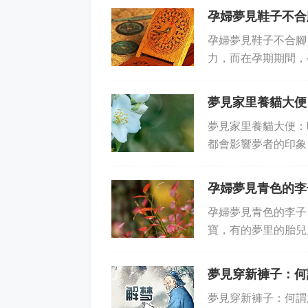
孕婦夢見鞋子不合
孕婦夢見鞋子不合腳
力，而在孕期期間，
孕婦夢見鞋子不合究竟
夢見家里養貓大便
夢見家里養貓大便：
都會影響夢者的印象
房間的清潔程度等等
孕婦夢見青色的李
孕婦夢見青色的李子
寶，有的夢里的胎兒
有可能會出現性別是
夢見穿新褲子：何
夢見穿新褲子：何謂