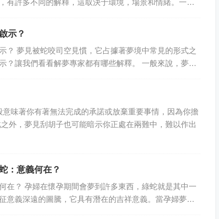
，有許多不同的解釋，這取決于環境，場景和情緒。一般
于一個平靜的狀態，夢見被雷劈可能表明他或她面...
啟示？
示？ 夢見被蛇咬司空見慣，它占據著夢境中常見的形式之
示？讓我們看看解夢專家都有哪些解釋。 一般來說，夢見
戒備”的啟示。它提醒你要謹慎行事，...
般意味著你有著無法完成的承諾或放棄重要事情，因為你擔
此之外，夢見刮胡子也可能暗示你正處在兩難中，難以作出
蛇：意義何在？
何在？ 孕婦在懷孕期間會夢到許多東西，綠蛇就是其中一
征意義深遠的圖騰，它具有潛在的吉祥意義。當孕婦夢見
？ 古代解讀 古代中國文化中，綠蛇被...