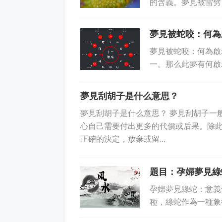
的含義。夢見被雷劈
來說，如果一個人處
夢見被蛇咬：何為
夢見被蛇咬：何為啟
一。那么此夢有何啟
被蛇咬有“危險”或“
夢見刮胡子是什么意思？
夢見刮胡子是什么意思？ 夢見刮胡子一
心自己需要付出更多的代價或后果。除
正確的決定，放棄或留...
題目：孕婦夢見綠
孕婦夢見綠蛇：意義
種，綠蛇作為一種象
綠蛇時，有什么含義呢