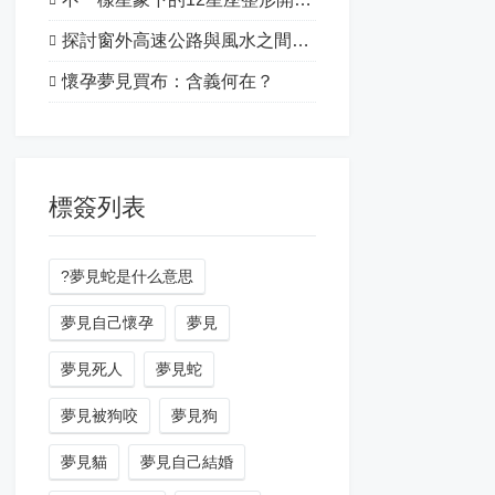
探討窗外高速公路與風水之間的關系
懷孕夢見買布：含義何在？
標簽列表
?夢見蛇是什么意思
夢見自己懷孕
夢見
夢見死人
夢見蛇
夢見被狗咬
夢見狗
夢見貓
夢見自己結婚