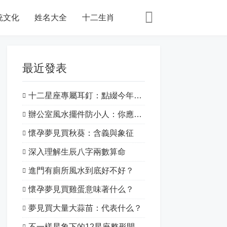
統文化
姓名大全
十二生肖
最近發表
十二星座專屬耳釘：點綴今年的特別之處！
辦公室風水擺件防小人：你應該知道的一切
懷孕夢見買秋葵：含義與象征
深入理解生辰八字兩數算命
進門有廁所風水到底好不好？
懷孕夢見買雞蛋意味著什么？
夢見買大量大蒜苗：代表什么？
不一樣星象下的12星座整形開運：揭開星象的神秘面紗