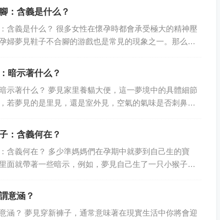
腳：含義是什么？
：含義是什么？ 很多女性在懷孕時都會承受極大的精神壓
孕婦夢見鞋子不合腳的游戲也是常見的現象之一。那么，
代表著什么含義呢？ 一般來說，孕婦夢見鞋...
：暗示著什么？
暗示著什么？ 夢見家里養貓大便，這一夢境中的具體細節
，若夢見的是里見，還是室外見，空氣的氣味是否刺鼻，
都會影響夢境的具體含義。從整體上來說，夢見...
子：含義何在？
：含義何在？ 多少準媽媽們在孕期中就夢到自己生的寶
里面就帶著一些暗示，例如，夢見自己生了一只小猴子就
男孩的情況，夢見自己生了一條魚就預示著性別是...
謂意涵？
意涵？ 夢見穿新褲子，通常意味著在現實生活中你將會迎