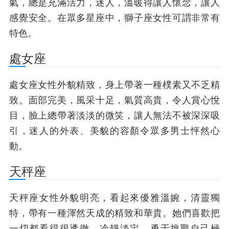
氣，總是充滿活力，迷人，溫暖得讓人懷念，讓人
感覺安全。在眾多星座中，獅子座女性可謂非常有
特色。
處女座
處女座女性外貌精致，身上帶著一種樸素又不乏精
致。面部完美，風采十足，氣質高貴，令人賞心悅
目，臉上總帶著淡淡的微笑，讓人無法不被深深吸
引，迷人的外表、美貌的容顏令眾多男士怦然心
動。
天秤座
天秤座女性外貌明亮，看起來優雅溫婉，清靈獨
特，帶有一種渾然天成的精致和華貴。她們喜歡把
一切都看得很透徹，冷靜淡定，勇于挑戰自己極