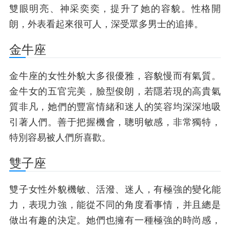
雙眼明亮、神采奕奕，提升了她的容貌。性格開
朗，外表看起來很可人，深受眾多男士的追捧。
金牛座
金牛座的女性外貌大多很優雅，容貌慢而有氣質。
金牛女的五官完美，臉型俊朗，若隱若現的高貴氣
質非凡，她們的豐富情緒和迷人的笑容均深深地吸
引著人們。善于把握機會，聰明敏感，非常獨特，
特別容易被人們所喜歡。
雙子座
雙子女性外貌機敏、活潑、迷人，有極強的變化能
力，表現力強，能從不同的角度看事情，并且總是
做出有趣的決定。她們也擁有一種極強的時尚感，