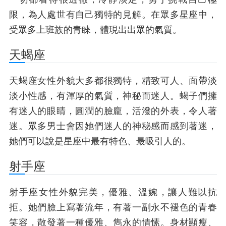
限，為人處世有自己獨特的見解。在眾多星座中，
受眾多上班族的青睞，體現出出眾的氣質。
天蝎座
天蝎座女性外貌大多都很獨特，精致可人、面帶淡
淡小性感，有渾厚的氣質，神秘而迷人。蝎子們擁
有迷人的眼睛，圓潤的臉龐，活潑的外表，令人著
迷。眾多男士會因她們迷人的神秘感而感到著迷，
她們可以說是星座中最有特色、最吸引人的。
射手座
射手座女性外貌完美，優雅、溫婉，讓人難以抗
拒。她們臉上寫著流年，有著一副永不褪色的青春
笑容，散發著一種優雅、雋永的情愫。身材顯瘦、