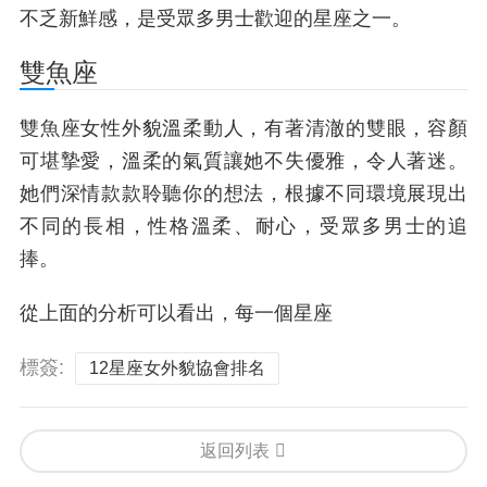
不乏新鮮感，是受眾多男士歡迎的星座之一。
雙魚座
雙魚座女性外貌溫柔動人，有著清澈的雙眼，容顏
可堪摯愛，溫柔的氣質讓她不失優雅，令人著迷。
她們深情款款聆聽你的想法，根據不同環境展現出
不同的長相，性格溫柔、耐心，受眾多男士的追
捧。
從上面的分析可以看出，每一個星座
標簽:
12星座女外貌協會排名
返回列表