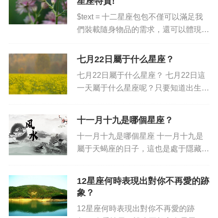
星座特質!
種不錯的方法，而本文則是一次...
$text = 十二星座包包不僅可以滿足我
們裝載隨身物品的需求，還可以體現出
擁有者的個性。有許多十二星座的包
包，都可以從內部設計到外觀圖案，以
七月22日屬于什么星座？
完美地表達出擁有者的星座特質，為他
七月22日屬于什么星座？ 七月22日這
們的更新潮裝扮提供添加...
一天屬于什么星座呢？只要知道出生日
期，就可以輕松知道屬于什么星座，那
么七月22日出生的人屬于什么星座
十一月十九是哪個星座？
呢？ 七月22日出生的人屬于獅子座。
十一月十九是哪個星座 十一月十九是
獅子座位于夏季，位于夏...
屬于天蝎座的日子，這也是處于隱藏的
爪牙，又稱作摩羯座的最后幾個星座之
一。她屬于摩羯座，這也是默默耕耘的
12星座何時表現出對你不再愛的跡
先驅。 天蝎座的日子充滿著活力，這
象？
也是理性的體現，也很重視...
12星座何時表現出對你不再愛的跡