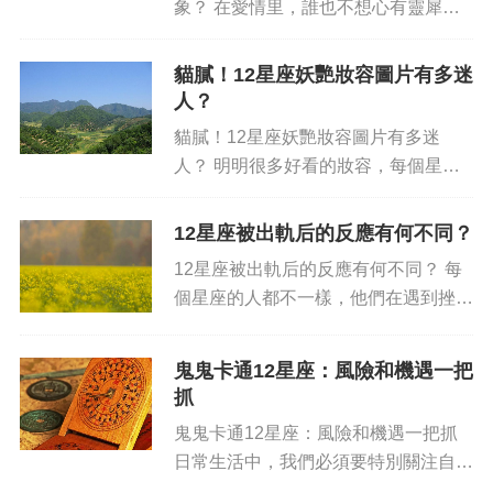
象？ 在愛情里，誰也不想心有靈犀的
另一半對自己不再有愛意，然而世事無
常，很多時候，你在談戀愛時忽視了另
貓膩！12星座妖艷妝容圖片有多迷
一半的暗示，以及一些明顯而有可能出
人？
現的狀況，卻早已預料不到另一方最...
貓膩！12星座妖艷妝容圖片有多迷
人？ 明明很多好看的妝容，每個星座
就找到了最能代表自己的妝容。如此細
心和考究，把自己櫥窗里的樣子精心挑
12星座被出軌后的反應有何不同？
選，也許星座真的跟今年的面貌沒有任
12星座被出軌后的反應有何不同？ 每
何關系。尤其是最新的“貓膩！1...
個星座的人都不一樣，他們在遇到挫折
時卻會有著不同的應對方式，如果他們
的伴侶曾出軌，那他們對此的反應也定
鬼鬼卡通12星座：風險和機遇一把
會各有不同。下面將分別介紹各個星座
抓
出軌后的反應特點。 雙魚座...
鬼鬼卡通12星座：風險和機遇一把抓
日常生活中，我們必須要特別關注自
己，確保自己能把握有利的機會和處理