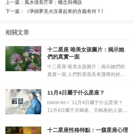
上一篇：
風水墳長芒草：概念與傳說
下一篇：
《孕婦夢見火沒著起來的含義有何？》
相關文章
十二星座 唯美女孩圖片：揭示她
們的真實一面
十二星座 唯美女孩圖片：揭示她們的
真實一面 人們對星座具有濃厚的好奇
心，通俗性的解讀或流行文化的詮釋至
今仍受很多人歡迎。無論是判斷特定的
11月4日屬于什么星座？
個性特征，還是洞悉愛情的趨勢，星座
const ret = `11月4日屬于什么星座？
的力量似乎更為強大。最近，有一...
11月4日屬于天蝎座。天蝎座的人個性
比較強硬，有強烈的攻擊性，他們既有
英勇的情懷，又有專橫頑強都不甘示弱
十二星座性格特點：一窺星座心理
的一面。他們具有精明聰慧，面對一切