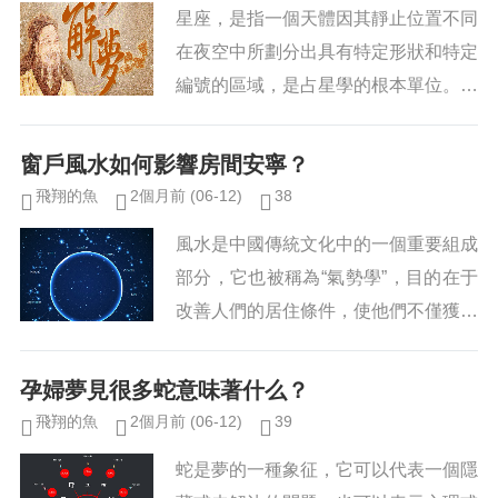
星座，是指一個天體因其靜止位置不同
在夜空中所劃分出具有特定形狀和特定
編號的區域，是占星學的根本單位。占
星學認為，每個星座都有自己的特點，
他們在性格上也有著共性。據此，幾乎
窗戶風水如何影響房間安寧？
每個人都能一眼判斷出另一個人的...
飛翔的魚
2個月前
(06-12)
38
風水是中國傳統文化中的一個重要組成
部分，它也被稱為“氣勢學”，目的在于
改善人們的居住條件，使他們不僅獲得
舒適、安寧，而且促進他們的長壽和財
運。窗戶風水也是風水傳統典籍中比較
孕婦夢見很多蛇意味著什么？
重要的一環，它會影響到房間的...
飛翔的魚
2個月前
(06-12)
39
蛇是夢的一種象征，它可以代表一個隱