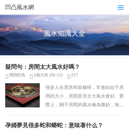
凹凸風水網
風水知識大全
疑問句：房間太大風水好嗎？
飛翔的魚
2個月前
(06-12)
227
很多人在買房和裝修時，常會糾結于房
間的大小，房間是否太大風水會好。實
際上，關于房間的風水極為微妙，無論
大小都有利有弊。若要追求房子的風水
優勢，需要認真分析每個房間的具體問
孕婦夢見很多蛇和蟒蛇：意味著什么？