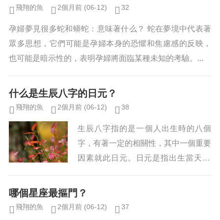
題，結合科學的體系：紫微斗數、...
飛翔的魚
2個月前
(06-12)
32
孕婦夢見很多蛇和蟒蛇：意味著什么？ 蛇在夢境中代表著
眾多思想，它們可能是孕婦本身的恐懼和焦慮感的反映，
也可能是暗示性的，表明孕婦將面臨某種未知的考驗。...
什么是生辰八字的日元？
飛翔的魚
2個月前
(06-12)
38
生辰八字指的是一個人出生時的八個
字，有著一定的相關性，其中一個重要
因素就此日元。日元是指出生當天24
小時內，以下五個表示天干的字母：
甲、乙、丙、丁、戊、己、庚、辛，在
哪個星座最摳門？
出生當天某個小時出現，即為日元，
飛翔的魚
2個月前
(06-12)
37
日...