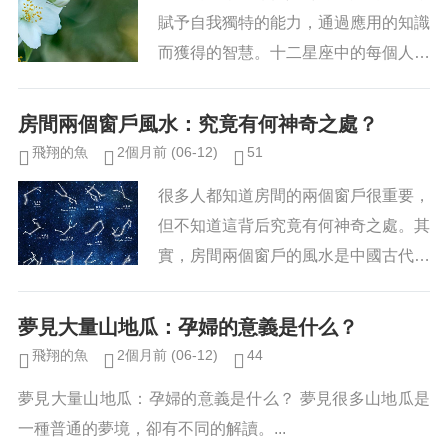
賦予自我獨特的能力，通過應用的知識
而獲得的智慧。十二星座中的每個人都
有其特殊的學習特性，誰是十二星座中
真正的學霸呢？讓我們一起來看一看
房間兩個窗戶風水：究竟有何神奇之處？
吧！...
飛翔的魚
2個月前
(06-12)
51
很多人都知道房間的兩個窗戶很重要，
但不知道這背后究竟有何神奇之處。其
實，房間兩個窗戶的風水是中國古代一
種調整室內氣流、調適自然環境的方
式，它又叫做風水寶典，旨在借助窗戶
夢見大量山地瓜：孕婦的意義是什么？
自身的特點，幫助房間里的人調整氣...
飛翔的魚
2個月前
(06-12)
44
夢見大量山地瓜：孕婦的意義是什么？ 夢見很多山地瓜是
一種普通的夢境，卻有不同的解讀。...