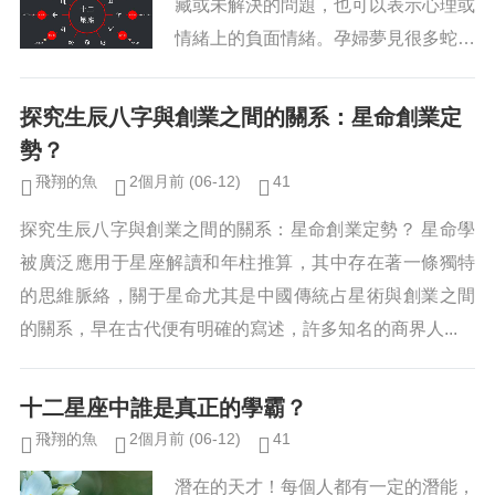
藏或未解決的問題，也可以表示心理或
情緒上的負面情緒。孕婦夢見很多蛇，
也就是說在她身體、精神、情感等方面
尚不受控制的問題正在漸漸增多，引起
探究生辰八字與創業之間的關系：星命創業定
她對個人實力、健康和安全的憂慮...
勢？
飛翔的魚
2個月前
(06-12)
41
探究生辰八字與創業之間的關系：星命創業定勢？ 星命學
被廣泛應用于星座解讀和年柱推算，其中存在著一條獨特
的思維脈絡，關于星命尤其是中國傳統占星術與創業之間
的關系，早在古代便有明確的寫述，許多知名的商界人...
十二星座中誰是真正的學霸？
飛翔的魚
2個月前
(06-12)
41
潛在的天才！每個人都有一定的潛能，