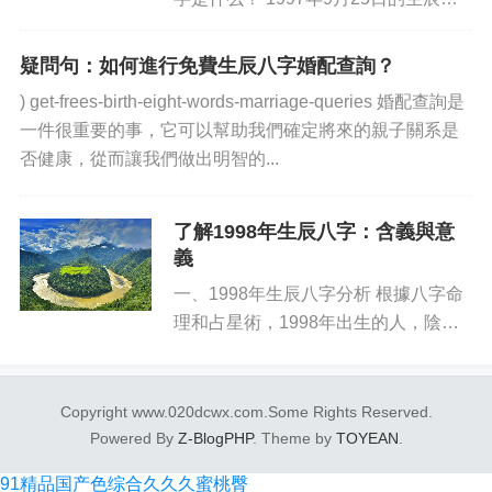
字是“辛壬年庚子月甲子日”，八字就是
由4個部分：年、月、日、時組成。其
疑問句：如何進行免費生辰八字婚配查詢？
中，每一部分都對應一個天干地支，比
) get-frees-birth-eight-words-marriage-queries 婚配查詢是
如...
一件很重要的事，它可以幫助我們確定將來的親子關系是
否健康，從而讓我們做出明智的...
了解1998年生辰八字：含義與意
義
一、1998年生辰八字分析 根據八字命
理和占星術，1998年出生的人，陰歷
七月初八，八字如下： 壬午 己酉 辛未
癸丑 特征分析： 1 此八字上卦變：“風
沙見狀”，幫扶乃及，無憂無慮，能希
Copyright www.020dcwx.com.Some Rights Reserved.
望之用...
Powered By
Z-BlogPHP
. Theme by
TOYEAN
.
91精品国产色综合久久久蜜桃臀