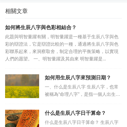
相關文章
如何將生辰八字與色彩相結合？
此題與明智量躍有關，明智量躍是一種基于生辰八字與色
彩的辯證法，它是辯證比較的一種，通過將生辰八字與色
彩聯系起來，來洞察取舍，制定合理的平衡策略，以實現
人們的愿望。 一、明智量躍及其由來 明智量躍是...
如何用生辰八字來預測日期？
一、什么是生辰八字 生辰八字，也常
被稱為“命理八字”，是指一個人出生時
刻太陽、月亮、星星所構成的八組字，
是中國古老的占卜系統，是用來分析人
什么是生辰八字日干算命？
生命運，行事及事業走勢的。據傳說，
什么是生辰八字日干算命？ 生辰八字
自先秦開始，在中國，每個人...