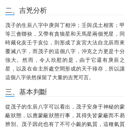
二、吉兇分析
茂子的生辰八字中庚與丁相沖；壬與戊土相害；甲
等三會聯袂，又帶有貪狼星和天馬星兩個兇星，同
時藏化亥壬于亥位，則形成了亥宮大法自北辰而來
覆滅八字，而茂子的這個八字，沖克之力更是十分
強大。然而，令人欣慰的是，由于它還有庚辰之
星，以及在命主所處空間形成的天干祿存，所以讓
這個八字依然保留了大量的吉兇可言。
三、基本判斷
從茂子的生辰八字可以看出，茂子安身于神秘的蒙
蔽狀態，以應蒙蔽狀態行事，其得失皆蒙蔽而不易
辨別。茂子因此也有了不可小覷的氣質，這種氣質