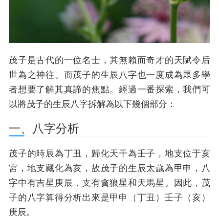
茂子是古代的一位名士，其無賴而奇才的天賦令后
世為之神往。而茂子的生辰八字也一度成為眾多學
者想要了解其真諦的焦點。經過一番探索，我們可
以將茂子的生辰八字拆解為以下幾個部分：
一、八字分析
茂子的時辰為丁丑，歸化天干為壬子，地支位于亥
宮，地支藏化為亥，故茂子的生辰太歲為甲申，八
字中有吉星庚辰，支有貪狼星和天馬星。因此，茂
子的八字算得分析出來是甲申（丁丑）壬子（亥）
庚辰。