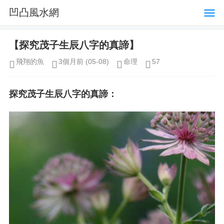
凹凸風水網
【探究茂子生辰八字的真諦】
飛翔的魚
3個月前
(05-08)
命理
57
探究茂子生辰八字的真諦：