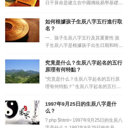
日干算命是建立在中國傳統易學基礎上
對一個人每日的起卦和推算的一種方
法，它的基礎不僅在于算法和歷史檔
如何根據孩子生辰八字五行進行取
案，還有它在正財、反財、正官、反
名？
官、正印、反印，神煞、空亡、節
一、孩子生辰八字五行及其重要性 孩
氣、...
子生辰八字是根據孩子出生日期和時辰
形成的一串字句，用來代表其整體命
運。它以年、月、日、時的順序組成，
究竟是什么？生辰八字起名的五行
每個字句由“天干”和“地支”的具體卦象
原理有何特點？
或其它卦象組成，可以顯示出...
“究竟是什么？生辰八字起名的五行原
理有何特點？” 生辰八字起名的五行原
理是指當生肖、年、月、日、時匹配出
來的八字，將其五行屬性進行結合時所
1997年9月25日的生辰八字是什
使用的原則，意在把八字中五行各項之
么？
間的博弈、相生、相克 合力...
? php $html= 1997年9月25日的生辰八
字是什么？ 1997年9月25日的生辰八