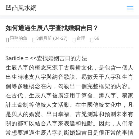
凹凸風水網
如何通過生辰八字查找婚姻吉日？
飛翔的魚
3個月前
(04-27)
命理
66
$article = <<
查找婚姻吉日的方法
生辰八字的概念來源于古農耕文化，是包含一個人
出生時地支八字與納音歌訣、易數天干八字和生肖
個等多種概念在內，勾勒出一個完整框架的內容。
在古代，生辰八字被廣泛用于算命、辨八字、稱家
計土命制等傳統人文活動。在中國傳統文化中，凡
是與人的婚變、早日幸福、吉兇測算和預測未來有
關的都可以結合八字來表達和推斷。因此，人們常
常想要通過生辰八字判斷婚姻吉日是很正常的事情