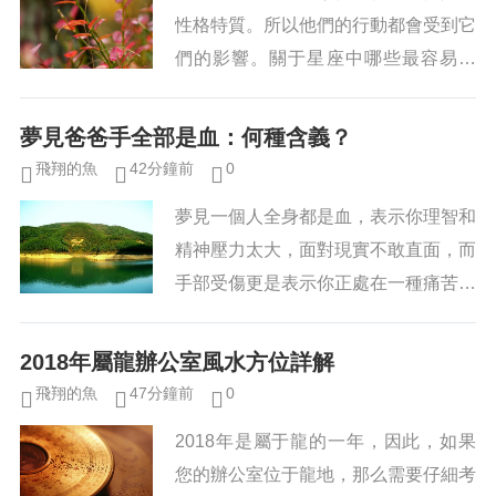
性格特質。所以他們的行動都會受到它
們的影響。關于星座中哪些最容易生
氣，我們來簡單看看一下吧。...
夢見爸爸手全部是血：何種含義？
飛翔的魚
42分鐘前
0
夢見一個人全身都是血，表示你理智和
精神壓力太大，面對現實不敢直面，而
手部受傷更是表示你正處在一種痛苦與
痛苦里，無法自拔。但更重要的是，夢
見爸爸的手部完全被血染紅，可能表示
2018年屬龍辦公室風水方位詳解
你在生活中面臨著某些困難，心中...
飛翔的魚
47分鐘前
0
2018年是屬于龍的一年，因此，如果
您的辦公室位于龍地，那么需要仔細考