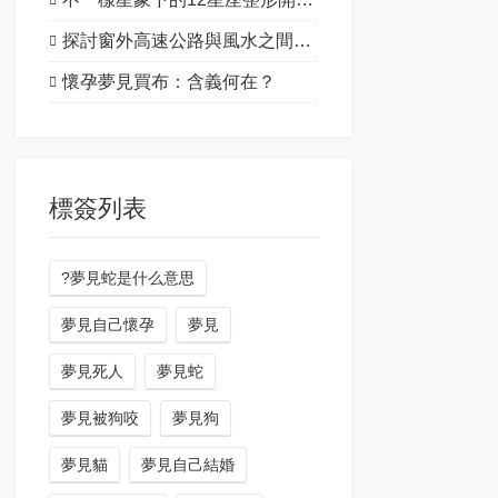
探討窗外高速公路與風水之間的關系
懷孕夢見買布：含義何在？
標簽列表
?夢見蛇是什么意思
夢見自己懷孕
夢見
夢見死人
夢見蛇
夢見被狗咬
夢見狗
夢見貓
夢見自己結婚