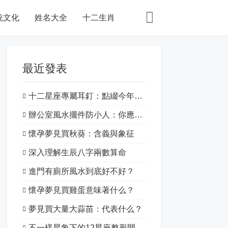
統文化
姓名大全
十二生肖
最近發表
十二星座專屬耳釘：點綴今年的特別之處！
辦公室風水擺件防小人：你應該知道的一切
懷孕夢見買秋葵：含義與象征
深入理解生辰八字兩數算命
進門有廁所風水到底好不好？
懷孕夢見買雞蛋意味著什么？
夢見買大量大蒜苗：代表什么？
不一樣星象下的12星座整形開運：揭開星象的神秘面紗