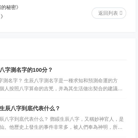
宙的秘密》
返回列表
？》
八字測名字的100分？
辰八字測名字？ 生辰八字測名字是一種求知和預測命運的方
個人按照八字算命的吉兇，并為其生活做出契合的建議。
的 100 分？ 1。 地支的分...
生辰八字到底代表什么？
辰八字到底代表什么？ 鄧綏生辰八字，又稱妙神官人，是
仙。他歷史上發生的事件非常多，被人們奉為神明，所以
多，其中最重要的便是鄧綏生辰八字到底代表什...