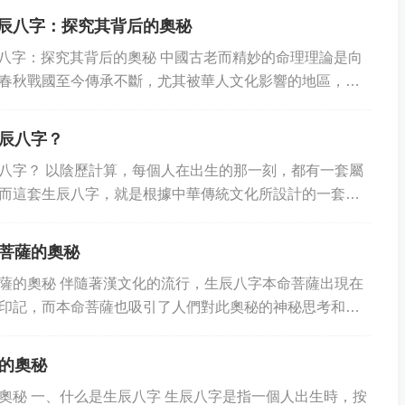
號生辰八字：探究其背后的奧秘
生辰八字：探究其背后的奧秘 中國古老而精妙的命理理論是向
春秋戰國至今傳承不斷，尤其被華人文化影響的地區，更
史文化遺產，一直深入民間的生活中，影...
辰八字？
八字？ 以陰歷計算，每個人在出生的那一刻，都有一套屬
而這套生辰八字，就是根據中華傳統文化所設計的一套文
個人的命運宿命。因此，紋刻自己的生辰八字，...
菩薩的奧秘
薩的奧秘 伴隨著漢文化的流行，生辰八字本命菩薩出現在
印記，而本命菩薩也吸引了人們對此奧秘的神秘思考和探
到底是什么？它對我們有什么意義呢？讓我們一起...
的奧秘
奧秘 一、什么是生辰八字 生辰八字是指一個人出生時，按