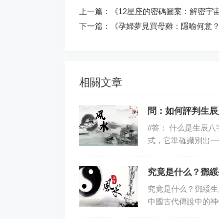
上一篇：
《12星座的密碼圖案：解密宇
下一篇：
《孕婦夢見買母雞：隱喻何意
相關文章
問：如何評判生辰
//答： 什么是生
式，它準確識別出一
如何評判生辰八字測名字
究竟是什么？鄧綏
究竟是什么？鄧綏生
中國古代傳說中的神
他所代表的意義比較