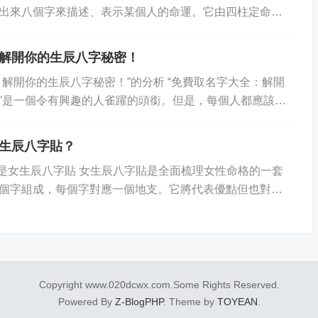
出來八個字來描述、表示某個人的命運。它由四柱定命和
原則來疊加，體現出八字的差異性與多樣性。...
解開你的生辰八字秘密！
：解開你的生辰八字秘密！”的分析 “免費取名字大全：解開
”是一個令有興趣的人雀躍的頭銜。但是，每個人都應該在
心謹慎。這種取名字要經過深思熟慮，不...
生辰八字貼？
OF 什么是女生辰八字貼 女生辰八字貼是全面梳理女性命格的一套
個字組成，每個字對應一個地支。它將代表優點但也對應
行、十神、八字等多方面去分析女...
Copyright www.020dcwx.com.Some Rights Reserved.
Powered By
Z-BlogPHP
. Theme by
TOYEAN
.