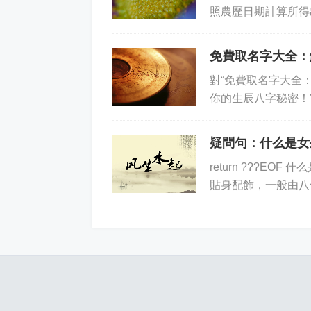
照農歷日期計算所得
五行組成，按照十神
免費取名字大全：
對“免費取名字大全
你的生辰八字秘密！
決定取名字時謹慎小
疑問句：什么是女
return ???E
貼身配飾，一般由八
著弱點，是一種從五