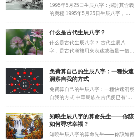
1995年5月25日生辰八字：探討其含義
的奧秘 1995年5月25日生辰八字，也
稱作八字命表即八支黃道吉兇，包括日
月年八字，這種記載人的信息的數據，
什么是古代生辰八字？
不僅是中國古代生活重要的組成部分，
什么是古代生辰八字？ 古代生辰八
而且也是直到今天的...
字，是古代漢族用來表述或衡量一個人
的運勢、命運、品格、能力的八個漢字
總稱，也稱為“八字”，它可以幫助人們
免費算自己的生辰八字：一種快速
了解自身的優勢和劣勢，從而做出恰當
洞察自我的方式
的決策，像是投資、選擇職業等...
免費算自己的生辰八字：一種快速洞察
自我的方式 中華民族在古代便已有“算
命”的習俗，為后世傳承了占卜文化。
生辰八字是其中一種最重要的應用，可
知曉生辰八字的算命先生——你該
以推算一個人的生活宿命。幾百年后，
如何尋求幸福？
免費算生辰八字成為了一門事實...
知曉生辰八字的算命先生——你該如何