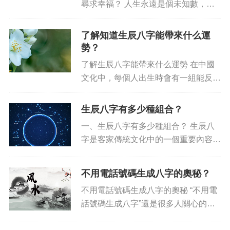
尋求幸福？ 人生永遠是個未知數，一
路上我們總是在尋找幸福。而對于想要
找尋幸福，多少有些困惑和迷茫，尤其
了解知道生辰八字能帶來什么運
是對未來而言…所以也有許多人都會參
勢？
考算命先生的意見來指引人生，比...
了解生辰八字能帶來什么運勢 在中國
文化中，每個人出生時會有一組能反映
自己個性特征的八字，稱為生辰八字。
兩個漢字組成的八個字符，展示了一個
生辰八字有多少種組合？
人出生時刻太陽、月亮、星辰、宇宙等
一、生辰八字有多少種組合？ 生辰八
環境因素。這八個字符是該個人...
字是客家傳統文化中的一個重要內容，
它是客家人提供出生時間的精確記載，
相當于中國漢族的八字。每個人出生都
不用電話號碼生成八字的奧秘？
有一個八字，以后的一生只能有一個八
不用電話號碼生成八字的奧秘 “不用電
字，做為與生俱來的命運。因此...
話號碼生成八字”還是很多人關心的奧
秘，很多老師試圖解開它，盡管他們會