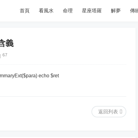
首頁
看風水
命理
星座塔羅
解夢
傳
含義
67
ummaryExt($para) echo $ret
返回列表