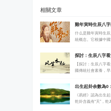
相關文章
雞年寅時生辰八字
什么是雞年寅時生辰
統概念。它根據中國
雞年寅時生辰八字共
探討：生辰八字看
【探討：生辰八字看
國傳統社會素養，早
妻能否白頭偕老的參
出生起卦余數為0
《易經》認為出生起
乾卦含義有“天”，
智慧，象征先天智慧