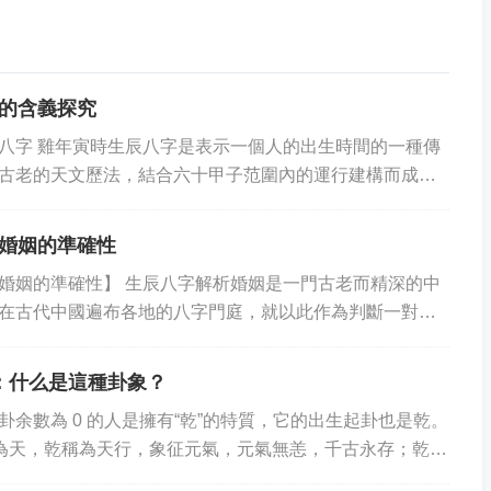
的含義探究
八字 雞年寅時生辰八字是表示一個人的出生時間的一種傳
古老的天文歷法，結合六十甲子范圍內的運行建構而成。
有八個字符，按順序列出，第一個字表示太歲，...
婚姻的準確性
婚姻的準確性】 生辰八字解析婚姻是一門古老而精深的中
在古代中國遍布各地的八字門庭，就以此作為判斷一對夫
考因素之一。但隨著時代變遷及中國傳統文化不斷...
：什么是這種卦象？
卦余數為 0 的人是擁有“乾”的特質，它的出生起卦也是乾。
乾為天，乾稱為天行，象征元氣，元氣無恙，千古永存；乾為
，千古不息；乾為正，象征正義，千古...