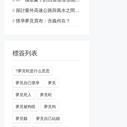
探討窗外高速公路與風水之間的關系
懷孕夢見買布：含義何在？
標簽列表
?夢見蛇是什么意思
夢見自己懷孕
夢見
夢見死人
夢見蛇
夢見被狗咬
夢見狗
夢見貓
夢見自己結婚