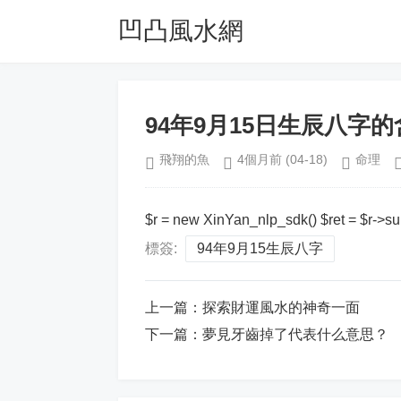
凹凸風水網
94年9月15日生辰八字的
飛翔的魚
4個月前
(04-18)
命理
$r = new XinYan_nlp_sdk() $ret = $r->s
標簽:
94年9月15生辰八字
上一篇：
探索財運風水的神奇一面
下一篇：
夢見牙齒掉了代表什么意思？