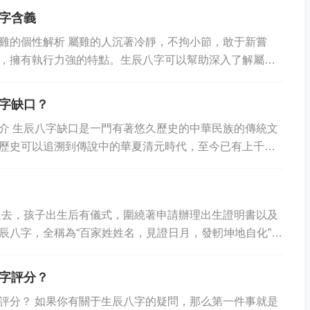
字含義
雞的個性解析 屬雞的人沉著冷靜，不拘小節，敢于新嘗
，擁有執行力強的特點。生辰八字可以幫助深入了解屬雞
的生活，提升自我價值。 一、陽歷出生年月...
字缺口？
介 生辰八字缺口是一門有著悠久歷史的中華民族的傳統文
歷史可以追溯到傳說中的華夏清元時代，至今已有上千年
過推演分析宇宙星辰，為你精準預測未來發展趨勢...
過去，孩子出生后有儀式，圍繞著申請辦理出生證明書以及
辰八字，全稱為“百家姓姓名，見證日月，發軔坤地自化”，
率最高的一種有著深遠意義的鳳凰木頭活動...
字評分？
評分？ 如果你有關于生辰八字的疑問，那么第一件事就是