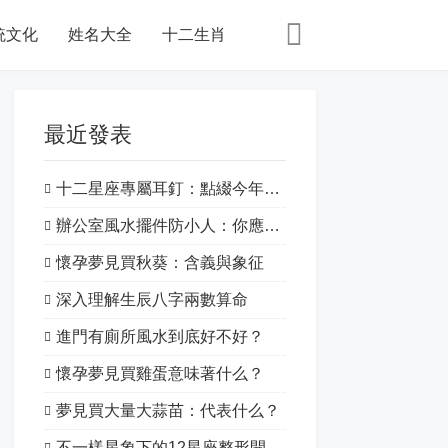
統文化
姓名大全
十二生肖
最近發表
十二星座專屬耳釘：點綴今年的特別之處！
辦公室風水擺件防小人：你應該知道的一切
懷孕夢見買秋葵：含義與象征
深入理解生辰八字兩數算命
進門有廁所風水到底好不好？
懷孕夢見買雞蛋意味著什么？
夢見買大量大蒜苗：代表什么？
不一樣星象下的12星座整形開運：揭開星象的神秘面紗