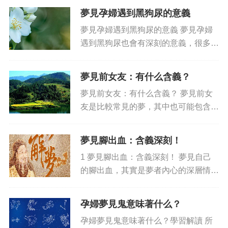
孕婦夢見兩條小蟲，其潛在含義往往反
夢見孕婦遇到黑狗尿的意義
應著孕婦未來的幸福美滿。因此，夢見
夢見孕婦遇到黑狗尿的意義 夢見孕婦
兩條小蟲是什么意思？又能對孕...
遇到黑狗尿也會有深刻的意義，很多孕
婦都會夢見自己在狗尿里漫步，而且還
會有一只只的黑狗跟隨著我們，因此，
夢見前女友：有什么含義？
夢見孕婦遇到黑狗尿意味著什么呢？又
夢見前女友：有什么含義？ 夢見前女
代表著什么呢？這里就跟大家探...
友是比較常見的夢，其中也可能包含著
某種含義，但有時也只不過是無意義的
噩夢。有些人夢見前女友，會讓他們感
夢見腳出血：含義深刻！
受到強烈的挫敗感，或者后悔的情緒。
1 夢見腳出血：含義深刻！ 夢見自己
夢見前女友的含義，常被認為是...
的腳出血，其實是夢者內心的深層情感
發泄的表現。夢見自己的腳受傷，說明
夢者正在經歷一些強烈的感情不安、掙
孕婦夢見鬼意味著什么？
扎和失落；而夢見自己的腳出血，則是
孕婦夢見鬼意味著什么？學習解讀 所
對自己所遭受影響的表達，...