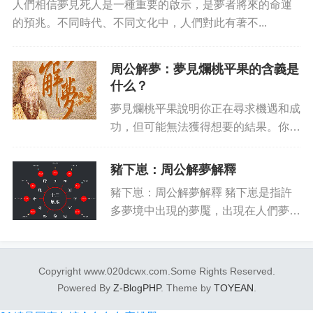
人們相信夢見死人是一種重要的啟示，是夢者將來的命運
的預兆。不同時代、不同文化中，人們對此有著不...
周公解夢：夢見爛桃平果的含義是
什么？
夢見爛桃平果說明你正在尋求機遇和成
功，但可能無法獲得想要的結果。你正
處于不確定性的狀態，不得不面對可能
帶來的損失，包括金錢、時間和精力方
豬下崽：周公解夢解釋
面的損失。因此，夢見爛桃平果是暗示
豬下崽：周公解夢解釋 豬下崽是指許
你應當注意自己的行為，不要盲目...
多夢境中出現的夢魘，出現在人們夢境
當中并引起恐懼反應，一些中國以及日
本的文化傳說中都有涉及豬下崽的傳
說，本節將簡要介紹這種現象，以及它
Copyright www.020dcwx.com.Some Rights Reserved.
在周公解夢中的解釋。 什么是...
Powered By
Z-BlogPHP
. Theme by
TOYEAN
.