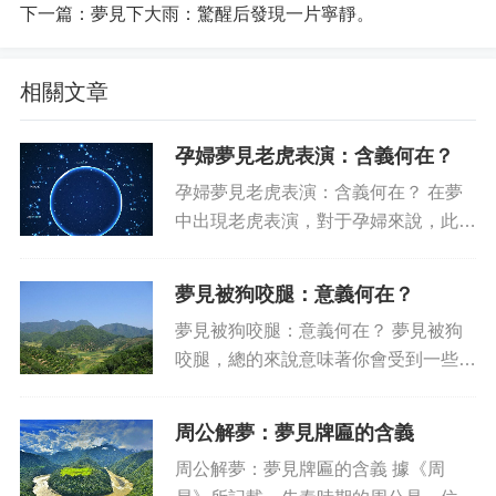
下一篇：
夢見下大雨：驚醒后發現一片寧靜。
相關文章
孕婦夢見老虎表演：含義何在？
孕婦夢見老虎表演：含義何在？ 在夢
中出現老虎表演，對于孕婦來說，此夢
境可以說意味深長。夢中出現老虎，說
明孕婦正在經歷一段充滿挑戰的經歷。
夢見被狗咬腿：意義何在？
她正在日思夜想，要做出正確的決定，
夢見被狗咬腿：意義何在？ 夢見被狗
以維護自身及家人的利益，達到...
咬腿，總的來說意味著你會受到一些傷
害或損失，這可能會讓你不安、焦慮或
失望。盡管這么深刻的夢意并不總是意
周公解夢：夢見牌匾的含義
味著嚴重的錯誤或危險，但卻不可忽
周公解夢：夢見牌匾的含義 據《周
視，因為它可能代表你正處于一個...