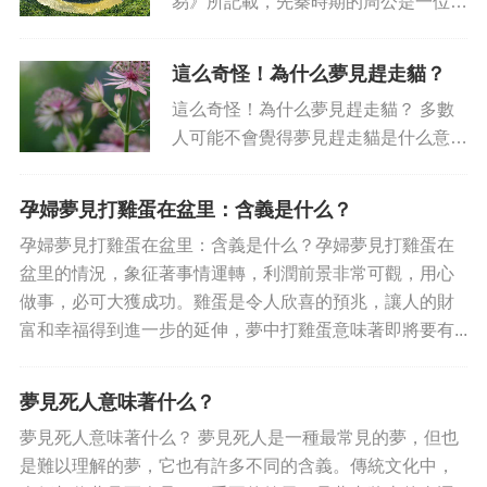
易》所記載，先秦時期的周公是一位杰
出的政治家、軍事家和哲學家，也是近
代中國最著名的夢境解析家。周公曾著
這么奇怪！為什么夢見趕走貓？
有《周易》、《尚書》等影響深遠的著
這么奇怪！為什么夢見趕走貓？ 多數
作，其中就提供了夢見牌匾的含義...
人可能不會覺得夢見趕走貓是什么意
思，因為常見的是夢見被貓咬，對著貓
大吼，以及被它纏糟糟，但是出現趕走
孕婦夢見打雞蛋在盆里：含義是什么？
貓的卻是較少見的。夢見趕走貓有什么
孕婦夢見打雞蛋在盆里：含義是什么？孕婦夢見打雞蛋在
意思呢？本文將探討這個話題，為...
盆里的情況，象征著事情運轉，利潤前景非常可觀，用心
做事，必可大獲成功。雞蛋是令人欣喜的預兆，讓人的財
富和幸福得到進一步的延伸，夢中打雞蛋意味著即將要有...
夢見死人意味著什么？
夢見死人意味著什么？ 夢見死人是一種最常見的夢，但也
是難以理解的夢，它也有許多不同的含義。傳統文化中，