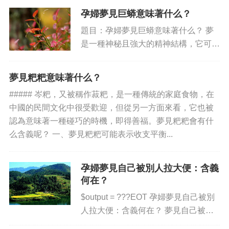
什么隱藏著的含義。是不是夢見自己的
孕婦夢見巨蟒意味著什么？
鞋里有大糞，深刻體現了內心最真實的
題目：孕婦夢見巨蟒意味著什么？ 夢
想法？ 夢見大糞及其寓意...
是一種神秘且強大的精神結構，它可以
給我們提供智慧和啟發。在人們的夢
中，有時會出現奇特的畫面，比如出現
夢見粑粑意味著什么？
巨蟒，這對于一個孕婦夢見巨蟒時，其
##### 岑粑，又被稱作菽粑，是一種傳統的家庭食物，在
意義又是什么呢？ 傳統上，孕...
中國的民間文化中很受歡迎，但從另一方面來看，它也被
認為意味著一種碰巧的時機，即得善福。夢見粑粑會有什
么含義呢？ 一、夢見粑粑可能表示收支平衡...
孕婦夢見自己被別人拉大便：含義
何在？
$output = ???EOT 孕婦夢見自己被別
人拉大便：含義何在？ 夢見自己被別
人拉大便，寓意一般是“吃一塹長一