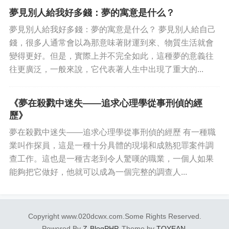
智，受一點苦就更了解珍惜”，意味著
夢見別人給我好多錢：夢的寓意是什么？
未來在遭受一點苦難后，能夠學會珍惜
夢見別人給我好多錢：夢的寓意是什么？ 夢見別人給自己
自己擁有的美好。...
錢，很多人通常會以為那意味著財運到來、物質生活就會
變得更好。但是，實際上并不完全如此，這種夢的意義往
往更廣泛，一般來說，它代表著人生中出現了重大的...
《夢在殺戮中迷失——追求心理學從事刑偵的經
歷》
夢在殺戮中迷失——追求心理學從事刑偵的經歷 有一種職
業叫作探員，這是一種十分具體的現場和成熟犯罪案件調
查工作。這也是一種古老到令人驚嘆的職業，一個人如果
能夠把它做好，他就可以成為一個完整的調查人...
Copyright www.020dcwx.com.Some Rights Reserved.
Powered By
Z-BlogPHP
. Theme by
TOYEAN
.