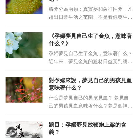
析。 考慮到烏龜...
將夢分為兩類：真實夢和象征性夢，凡
超出日常生活之范圍、不是看似發生在
現實中的夢屬于象征性夢，孕婦夢見自
己差點掉水里：含義深遠則屬于象征性
《孕婦夢見自己生了金魚，意味著
夢。 這類夢通常包含兩個層面的含
什么？》
義：物質層面的含義和精神層面的...
孕婦夢見自己生了金魚，意味著什么？
近年來，夢見金魚的題材日益受到網友
們的關注。特別是很多準備懷孕的女性
癡迷于夢見金魚的解讀。而關于孕婦夢
對孕婦來說，夢見自己的男孩見血
見自己生了金魚，意味著什么的提問，
意味著什么？
則成為了網友間最熱門的話題...
什么是夢見自己的男孩見血？ 夢見自
己的男孩見血意味著什么？夢是個神秘
的東西，在思維的混亂中，有一些關聯
和象征的可能性，夢見自己的男孩見血
題目：孕婦夢見放鞭炮上梁的含
也正如此，它代表著孕婦未來所面對的
義？
挑戰。 解釋夢見自己的男孩...