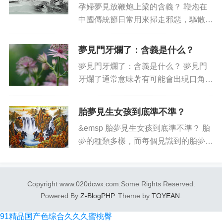
孕婦夢見放鞭炮上梁的含義？ 鞭炮在
中國傳統節日常用來掃走邪惡，驅散兇
險，是祈禱長壽的一種重要物品。孕婦
夢見放鞭炮上梁，含有希望生育寶寶能
夢見門牙爛了：含義是什么？
夠健康長大的愿望。此外，夢到鞭炮上
夢見門牙爛了：含義是什么？ 夢見門
梁也可以象征激勵和努力，意味...
牙爛了通常意味著有可能會出現口角、
誤會或矛盾的情況。大多數情況下，門
牙爛了在夢境中，代表著自己或夢境中
胎夢見生女孩到底準不準？
的其他人在言語上會遭受到傷害，而這
&emsp 胎夢見生女孩到底準不準？ 胎
些傷害會導致自己的信任被其他...
夢的種類多樣，而每個見識到的胎夢都
有深刻的意義，見到生女孩的胎夢也不
例外。但大多數人對胎夢是否有價值仍
然產生疑慮。 圍繞見到生女孩的胎
Copyright www.020dcwx.com.Some Rights Reserved.
夢，有不少神秘因素需...
Powered By
Z-BlogPHP
. Theme by
TOYEAN
.
91精品国产色综合久久久蜜桃臀