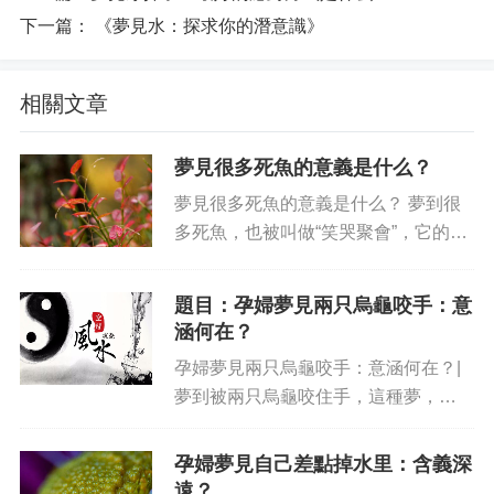
下一篇：
《夢見水：探求你的潛意識》
相關文章
夢見很多死魚的意義是什么？
夢見很多死魚的意義是什么？ 夢到很
多死魚，也被叫做“笑哭聚會”，它的意
義可能是吉的，也可能是兇的。很多人
可能會驚訝于夢見很多死魚的意義，因
題目：孕婦夢見兩只烏龜咬手：意
為我們日常生活當中也許沒有太多的這
涵何在？
樣的奇特的夢境。 古典的解...
孕婦夢見兩只烏龜咬手：意涵何在？|
夢到被兩只烏龜咬住手，這種夢，
由“兩只烏龜”和“咬手”組成，可以從“夫
妻雙方”和“難以割舍”的角度通過相關的
孕婦夢見自己差點掉水里：含義深
文學心理學和文化研究，進行解讀和分
遠？