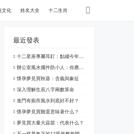
統文化
姓名大全
十二生肖
最近發表
十二星座專屬耳釘：點綴今年的特別之處！
辦公室風水擺件防小人：你應該知道的一切
懷孕夢見買秋葵：含義與象征
深入理解生辰八字兩數算命
進門有廁所風水到底好不好？
懷孕夢見買雞蛋意味著什么？
夢見買大量大蒜苗：代表什么？
不一樣星象下的12星座整形開運：揭開星象的神秘面紗