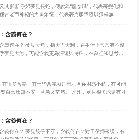
及其影響 孕婦夢見長蛇，傳說為“龍卷風”，代表著變化和
種古老而神秘的力量象征，代表著克服障礙以獲得無上的
來說，孕婦夢見長蛇表明她們正在進入一個充...
：含義何在？
含義何在？ 夢見大魚，指大吉大利，在生活上常常有不錯
孕夢見大魚，可能含義更為深遠與特殊，在象征和思考的
的意義，而它的意義含義何在呢 OPEN...
往有很多含義，有一些含義就是暗示著你困惑不解，有可能
覺自己焦慮不安，著急又茫然。 此外，夢見很多蛇還有可
：含義何在？
含義何在？ 夢見餃子不守，含義何在？對于孕婦來說，有