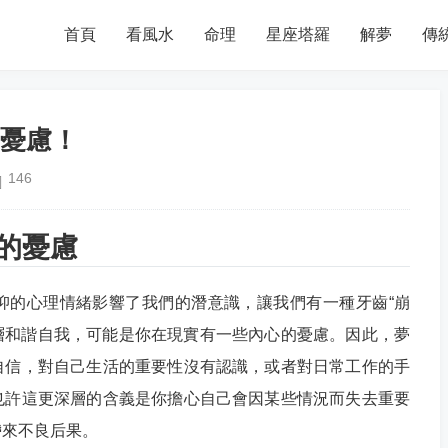
首頁
看風水
命理
星座塔羅
解夢
傳
憂慮！
146
的憂慮
抑的心理情緒影響了我們的潛意識，讓我們有一種牙齒“崩
一層和諧自我，可能是你在現實有一些內心的憂慮。因此，夢
自信，對自己生活的重要性沒有認識，或者對日常工作的手
也許這更深層的含義是你擔心自己會因某些情況而失去重要
帶來不良后果。