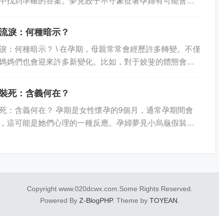
中找到準確的答案。夢見餃子不守象征著孕婦有可能會發
險，因此應當做好充分的準備。 第一，夢...
流淚：何種暗示？
淚：何種暗示？ \ 在孕期，母親常常會經歷許多轉變。不僅
媽媽們也會迎來許多新變化。比如，對于姣斐的體態會有
天我們將從另一種孕期經歷...
裝死：含義何在？
死：含義何在？ 孕期是女性懷孕的9個月，通常孕期間會
，這可能是她們心理的一種反應。孕婦夢見小烏龜假裝
在？ 烏龜代表了永恒與長壽，也是一種具...
Copyright www.020dcwx.com.Some Rights Reserved.
Powered By
Z-BlogPHP
. Theme by
TOYEAN
.