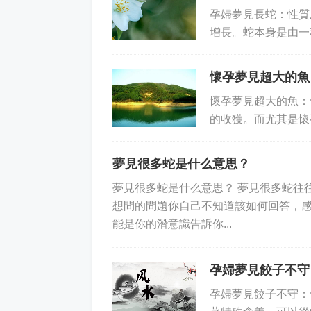
孕婦夢見長蛇：性質
增長。蛇本身是由一
能量。從這個意義上
懷孕夢見超大的魚
懷孕夢見超大的魚：
的收獲。而尤其是懷
角度上，就有著其特殊
夢見很多蛇是什么意思？
夢見很多蛇是什么意思？ 夢見很多蛇往
想問的問題你自己不知道該如何回答，感
能是你的潛意識告訴你...
孕婦夢見餃子不守
孕婦夢見餃子不守：