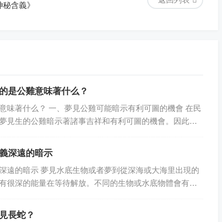
神秘含義》
的是公雞意味著什么？
意味著什么？ 一、夢見公雞可能暗示有利可圖的機會 在民
夢見生的公雞暗示著諸事吉祥和有利可圖的機會。因此，
公雞，一般而言就意味著接下來將會長期受...
義深遠的暗示
深遠的暗示 夢見水底生物或者夢到從深海或大海里出現的
有很深的能量在等待解放。不同的生物或水底物體會有不
正在嘗試征服的問題。 夢中見到一種特殊...
見長蛇？