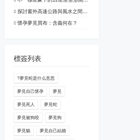
探討窗外高速公路與風水之間的關系
懷孕夢見買布：含義何在？
標簽列表
?夢見蛇是什么意思
夢見自己懷孕
夢見
夢見死人
夢見蛇
夢見被狗咬
夢見狗
夢見貓
夢見自己結婚