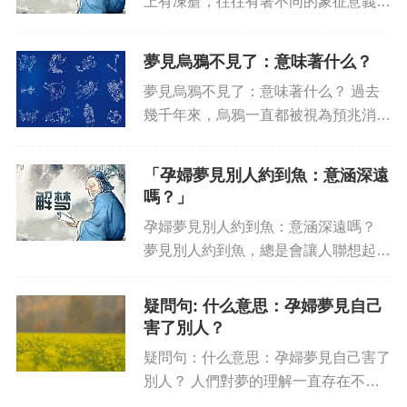
上有凍瘡，往往有著不同的象征意義。
這種夢可能表達出你使用或操縱他人的
強烈愿望，尤其是你最親近的人。在某
夢見烏鴉不見了：意味著什么？
種程度上，你沒有像你希望那樣擁有他
夢見烏鴉不見了：意味著什么？ 過去
人，處理他人，或不得不應對不...
幾千年來，烏鴉一直都被視為預兆消息
的傳播媒介，是與謀變、分裂、政變和
當代的神話有關的神靈動物，它的出現
「孕婦夢見別人約到魚：意涵深遠
往往暗示有重大變化即將發生。因此，
嗎？」
夢見烏鴉不見了，會給人產聯想...
孕婦夢見別人約到魚：意涵深遠嗎？
夢見別人約到魚，總是會讓人聯想起孕
婦的不安全感，認為這可能是暗示孕媽
媽的嬰兒未來的環境可能處于危險的境
疑問句: 什么意思：孕婦夢見自己
地。但專家們分析，事實并非如此。
害了別人？
首先，夢境的象征意義完全...
疑問句：什么意思：孕婦夢見自己害了
別人？ 人們對夢的理解一直存在不同
的觀點，繁多的夢境象征的也不盡相