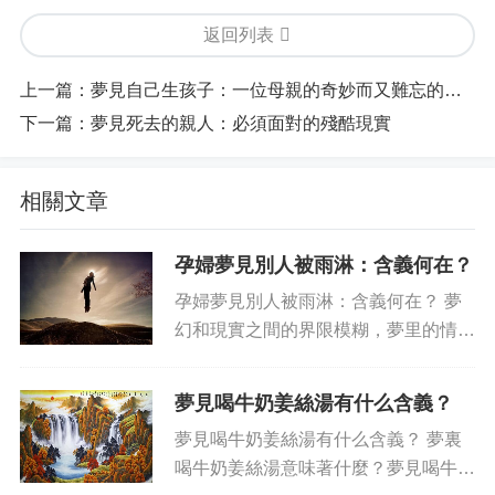
返回列表
上一篇：
夢見自己生孩子：一位母親的奇妙而又難忘的經歷
下一篇：
夢見死去的親人：必須面對的殘酷現實
相關文章
孕婦夢見別人被雨淋：含義何在？
孕婦夢見別人被雨淋：含義何在？ 夢
幻和現實之間的界限模糊，夢里的情節
也許有意想不到的含義，專家說夢的理
解要從字面理解到內容深處，才能有效
夢見喝牛奶姜絲湯有什么含義？
地給出準確的印證，依據個人經歷、實
夢見喝牛奶姜絲湯有什么含義？ 夢裏
際情況和心理狀態綜合分析夢的含...
喝牛奶姜絲湯意味著什麼？夢見喝牛奶