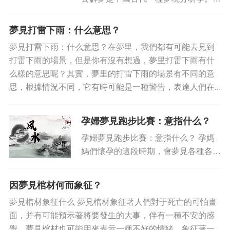
認為夢境以及其內容的含義都有著深刻
的客觀意義，今天以蘇提克為主的《周
夢見打雷下雨：什么意思？
易經論》，又稱周公解夢，是古今中外
夢見打雷下雨：什么意思？在夢里，我們都有可能去見到
公認的夢境分析學重要的著作...
打雷下雨的場景，但是你有沒有想過，夢里打雷下雨有什
么樣的意思呢？其實，夢里的打雷下雨的場景有不同的意
思，根據情況不同，它有時可能是一種警告，表達人們在...
孕婦夢見跑步比賽：意指什么？
孕婦夢見跑步比賽：意指什么？ 孕媽
媽們懷孕的這段時期，會夢見各種各樣
的內容，有時夢見跑步比賽也不算少
見。從神話中我們聽說過普羅米修斯參
因夢見棺材何而象征？
加的七十二華美的賽跑，最終以勝利終
夢見棺材象征什么 夢見棺材象征著人們對于死亡的可怕畫
結，那么，孕媽媽們夢見跑步比賽...
面，并有可能預示著將要發生的大事，伴有一種不安的感
覺。夢見棺材也可能用來表示一種不好的情緒，象征著一