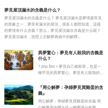
姜絲湯有啥含義？牛奶是表有利可圖的
甘甜，象征著幸運和圓滿，而姜則帶有
夢見屋頂漏水的含義是什么？
苦澀的感覺和記憶，意味著對近期的事
夢見屋頂漏水的含義是什么？ 夢見屋頂漏水是夢境最常見
情有一定的犧牲。那麼，夢到喝...
的形象之一，夢里有漏水的屋頂，很多人都想知道，這樣
的夢境有什么含義？那么，夢見屋頂漏水含義是什么呢？
夢見屋頂漏水，按照上古解夢典籍中的解釋...
異夢驚心：夢見有人殺我的含義是
什么？
? php $txt = 夢見自己被殺害，也是一
種罕見的異夢驚心。夢見有人殺我的含
義復雜，主要有以下幾種可能。 1 猜
疑 表面上，夢見有人殺我很可能暗示
『周公解夢：孕婦夢見買雞蛋的含
自己在現實生活中有...
義』
周公解夢：孕婦夢見買雞蛋的含義 周
公解夢是中國古代一種夢境分析學。它