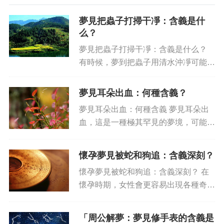
夢見把蟲子打掃干凈：含義是什
么？
夢見把蟲子打掃干凈：含義是什么？
有時候，夢到把蟲子用清水沖凈可能是
你正在經歷一段內心的煎熬，暗示你有
可能正在在心中發掘某種恐懼，尤其是
夢見耳朵出血：何種含義？
害怕被不信任和不了解，因此盤繞在你
夢見耳朵出血：何種含義 夢見耳朵出
腦海中的恐懼會逐漸地把你卷入...
血，這是一種極其罕見的夢境，可能代
表著生命的能量有所減少，正在暗藏落
寞的空虛。而夢中所出現的血，可能也
懷孕夢見被蛇和狗追：含義深刻？
象征著渴望精神上的滿足，想要從處在
懷孕夢見被蛇和狗追：含義深刻？ 在
安定環境要求中逃離的心理。...
懷孕時期，女性會更容易出現各種奇特
的夢境，比如夢見自己被蛇和狗追著，
往往讓人感到意想不到。那么，這種夢
「周公解夢：夢見修手表的含義是
境到底有什么隱藏的意義？下文將對此