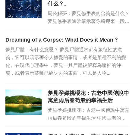
什么？」
作深入分析，以尋找出真正的含...
周公解夢：夢見修手表的含義是什么？
夢見修手表通常暗示著你將迎來一段好
運。它表明你有機會改變未來，特別是
你現在有一個寶貴的機會改變自己的財
Dreaming of a Corpse: What Does it Mean？
務狀況。同時，它也暗示著你正在努力
夢見尸體：有什么意思？ 夢見尸體通常都有象征性的意
改變自己的人生，有望實現自己...
義，它可以暗示著令人擔憂的事情，或者是某種不利的變
化。在現代心理學中，夢見一具尸體被解釋為壓抑的沖
突，或者表示某種已經失去的東西，可以是人物...
夢見孕婦挑櫻花：古老中國傳說中
寓意雨后春筍般的幸福生活
夢見孕婦挑櫻花：古老中國傳說中寓意
雨后春筍般的幸福生活 中國古老的傳
說中有一個令人驚嘆的故事，就是有一
位孕婦手拿新斗篷在田邊挑櫻花，這個