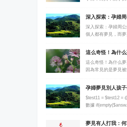
先，摘橘子在夢境中
深入探索：孕婦周
深入探索：孕婦周公
個人都有夢見，而夢
國古代的周公解夢來
這么奇怪！為什么
這么奇怪！為什么夢
因為常見的是夢見被
卻是較少見的。夢見
孕婦夢見別人孩子
$test11 = $test12 
數據 if(empty($answ.
夢見有人打我：何