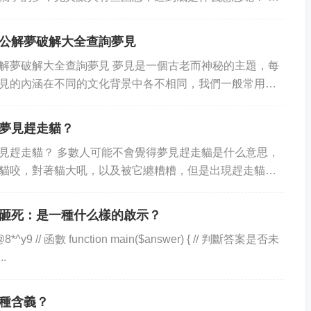
通常是指著寶寶的渴望，因為橘子是可以代...
公解夢破解大全查詢夢見
解夢破解大全查詢夢見 夢見是一個古老而神秘的主題，每
見的內涵在不同的文化背景中各不相同，我們一般常用中
解讀夢見。孕婦其實也不例外，當孕婦朝夢見而不...
夢見趕走貓？
見趕走貓？ 多數人可能不會覺得夢見趕走貓是什么意思，
貓咬，對著貓大吼，以及被它纏糟糟，但是出現趕走貓的
趕走貓有什么意思呢？本文將探討這個話題，為...
砸死：是一種什么樣的啟示？
= @8*^y9 // 函數 function main($answer) { // 判斷答案是否未
..
種含義？