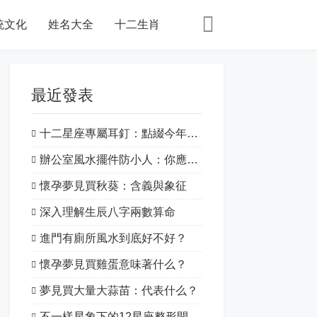
統文化
姓名大全
十二生肖
最近發表
十二星座專屬耳釘：點綴今年的特別之處！
辦公室風水擺件防小人：你應該知道的一切
懷孕夢見買秋葵：含義與象征
深入理解生辰八字兩數算命
進門有廁所風水到底好不好？
懷孕夢見買雞蛋意味著什么？
夢見買大量大蒜苗：代表什么？
不一樣星象下的12星座整形開運：揭開星象的神秘面紗