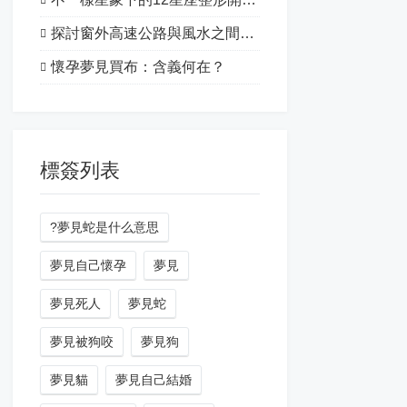
探討窗外高速公路與風水之間的關系
懷孕夢見買布：含義何在？
標簽列表
?夢見蛇是什么意思
夢見自己懷孕
夢見
夢見死人
夢見蛇
夢見被狗咬
夢見狗
夢見貓
夢見自己結婚