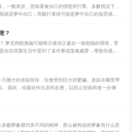
有人打我，一般來說，意味著被自己的憤怒所打擊。多數情況下，
能就是夢中自己；而毆打者很可能是夢中自己的負罪感、
感在自我責備中的體現。若是被他人毆...
意？
？ 夢見狗咬無龜可能暗示著你正處在一個危險的環境，受
是你在現實生活中受到了某件事或某種威脅，導致你感覺
這也可能暗示著你缺乏自信和支持。你可能感受到...
一只膽大的老鼠咬你，你會受到巨大的驚嚇。老鼠在嘴里帶
病。 因此，你最好作出及時反應，以防止犯病和進一步傳
大多數夢象都代表不同的精神，那么被狗追的夢象有什么意