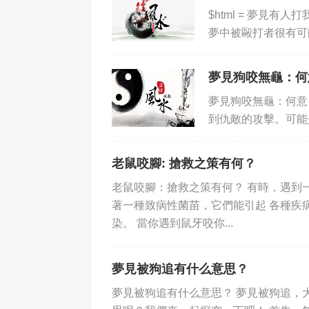
$html = 夢見
夢中被毆打者很有可
內疚感以及擔憂等情
夢見狗咬無龜：何
夢見狗咬無龜：何意
到仇敵的攻擊。可能
到很不安全。另外，
老鼠咬腳: 搶救之策有何？
老鼠咬腳：搶救之策有何？ 有時，遇到
著一種致病性菌苗，它們能引起 各種疾
染。 當你遇到鼠牙咬你...
夢見被狗追有什么意思？
夢見被狗追有什么意思？ 夢見被狗追，