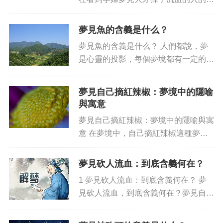
候，可能很多人會感到困惑，不知道這
夢的含義是什么，那么接下來我們就開
夢見魚的含義是什么？
始一步步來探討這個問題，幫助我們更
夢見魚的含義是什么？ 人們都說，夢
加深刻的理解這夢的含義吧。...
是心靈的投影，每個夢境都有一定的含
義，對于夢見魚這個話題，我們也有不
少認識。夢見魚是大多數人喜歡做的
夢見自己摘紅辣椒：夢境中的隱喻
夢，但還有人覺得這種夢比較神秘，產
與寓意
生了無限猜想。那么，夢見魚的含...
夢見自己摘紅辣椒：夢境中的隱喻與寓
意 在夢境中，自己摘紅辣椒這種夢境
也經常出現。很多人都有過這樣的夢
境：在某一個光火辣的晴朗的白天，你
夢見砍人流血：到底含義何在？
突然發現在山野林間，有很多紅辣椒，
1 夢見砍人流血：到底含義何在？ 夢
你立刻美滋滋地上去摘，然后開心...
見砍人流血，到底含義何在？夢見自己
砍了別人的話，此夢的最大含義是你的
性格有變化，可能表現為變得沖動、興