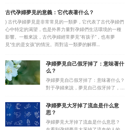
個夢象是我們都可以認同的，那就是懷
孕時出現一雙涼鞋。夢到涼鞋，傳統民
古代孕婦夢見的意義：它代表著什么？
俗中認為這種夢境不僅是懷孕的預兆，
) 古代孕婦夢見是非常常見的一類夢，它代表了古代孕婦們
還意味著家庭生活會無憂無慮，...
心中特定的渴望，也是外界力量對孕婦們生活環境的一種
影響。一般來說，古代孕婦經常夢見“有孩子”，也有夢
見“生的是女孩”的情況。而對這一類夢的解釋...
孕婦夢見自己假牙掉了：意味著什
么？
孕婦夢見自己假牙掉了：意味著什么？
對于孕婦來說，夢見自己假牙掉了，會
代表著感情上孕婦深感缺乏安全感，害
怕在未來生活中會受到影響和挫折，更
孕婦夢見大牙掉了流血是什么意
多地也表達了孕婦對將來家庭穩定的擔
思？
憂。 首先，夢見假牙掉了意味...
孕婦夢見大牙掉了流血是什么意思？
在看到孕婦夢見大牙掉了流血的人的時