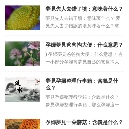
內涵，而夢見稻田里有野雞也不例外，
夢見先人去錯了墳：意味著什么？
稻田里有野雞古老傳說其中隱藏著吉
夢見先人去錯了墳：意味著什么？ 夢
兆。 在中國古老的文化傳統中...
見先人去了錯誤的墳意味著什么？關于
失去的夢境，夢者們經常篤信夢中的情
景尤其是關于死者的標志。夢到去錯了
孕婦夢見爸爸掏大便：什么意思？
墳，總的來說可以被解釋為失去的含
) 孕婦夢見爸爸掏大便：什么意思？ 有
義。 夢見先人死了，也許是夢...
一小部分孕婦會夢見自己的爸爸掏大
便，這是一種令人很尷尬的夢，但只要
了解其背后的原因，這個夢仍然有著許
夢見孕婦整理行李箱：含義是什
多意義。接下來，我們就來探討下夢見
么？
自己的爸爸掏大便是什么意...
夢見孕婦整理行李箱：含義是什么？
夢見孕婦整理行李箱，那么孕婦這一角
色在夢中意味著什么呢？孕婦在夢中暗
示著某種可能發生的事情，同時也可能
孕婦夢見一朵蘑菇：含義是什么？
暗示你未來的命運一定會有新的變化。