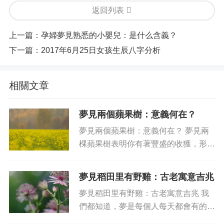
返回列表
上一篇：
孕婦夢見熟悉的小嬰兒：是什么含義？
下一篇：
2017年6月25日女孩生辰八字分析
相關文章
夢見兩個蘋果樹：意義何在？
夢見兩個蘋果樹：意義何在？ 夢見兩
棵蘋果樹表明你有著豐盛的收獲，形容
你憑借著自己的努力獲得了財富、成功
和榮耀，可以預示你會獲得大量的財產
夢見稻田里有野雞：古老寓意吉兆
和財富。但是，在夢中，“兩棵”的意義
夢見稻田里有野雞：古老寓意吉兆 我
大有不同，它不再是一棵蘋果樹...
們都知道，夢是每個人每天都會有的，
夢境中的所有事物都有可能隱藏著一些