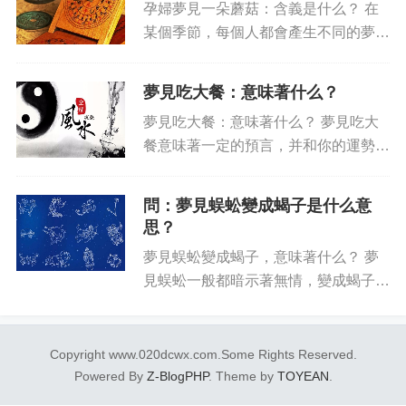
孕婦夢見一朵蘑菇：含義是什么？ 在
整理行李箱的情景，更多的表示你...
某個季節，每個人都會產生不同的夢
境，并且這些夢境給人們帶來了關于未
來生活的預測和指示，比如說孕婦夢見
夢見吃大餐：意味著什么？
一朵蘑菇，那么它的含義是什么呢？其
夢見吃大餐：意味著什么？ 夢見吃大
實，孕婦夢見一朵蘑菇，正如傳統的...
餐意味著一定的預言，并和你的運勢息
息相關。它可能帶來好的好運，也可能
代表不好的運氣。決定夢見吃大餐的真
問：夢見蜈蚣變成蝎子是什么意
正意義，還要看夢中發生的具體內容以
思？
及你當時的情況和心情。 夢...
夢見蜈蚣變成蝎子，意味著什么？ 夢
見蜈蚣一般都暗示著無情，變成蝎子更
是表示毒婆婆，這樣的夢也就有一個主
要意思，即前提事情會有驚天動地的轉
變，發展出意想不到的結果。 這種夢
Copyright www.020dcwx.com.Some Rights Reserved.
的解讀在某種程度上取決于你...
Powered By
Z-BlogPHP
. Theme by
TOYEAN
.