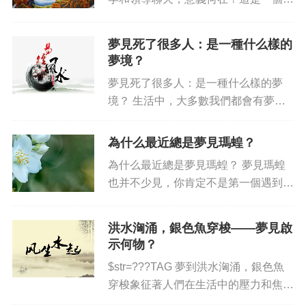
得深入探討的問題。夢與意義之間有密
不可分的關系，解析夢境可以給我們帶
夢見死了很多人：是一種什么樣的
來深刻的啟發和意義。看看懷孕與領導
夢境？
之間的關系如何影響夢境...
夢見死了很多人：是一種什么樣的夢
境？ 生活中，大多數我們都會有夢游
的經歷，其中有一種夢境就是夢見死了
很多人，那么這是一種什么樣的夢境？
為什么最近總是夢見瑪蝗？
下面就來分析這種夢境的意義。 夢見
為什么最近總是夢見瑪蝗？ 夢見瑪蝗
死了很多人這種夢境，常常會...
也并不少見，你肯定不是第一個遇到這
種現象的人。但是，如果你開始反復夢
見瑪蝗，那就有必要仔細反思一下。畢
洪水洶涌，銀色魚穿梭——夢見啟
竟，夢境提供的信息可以幫助我們更好
示何物？
的解釋我們的意識，理解內心世...
$str=???TAG 夢到洪水洶涌，銀色魚
穿梭象征著人們在生活中的壓力和焦
慮。首先，洪水提醒人們生活中經常發