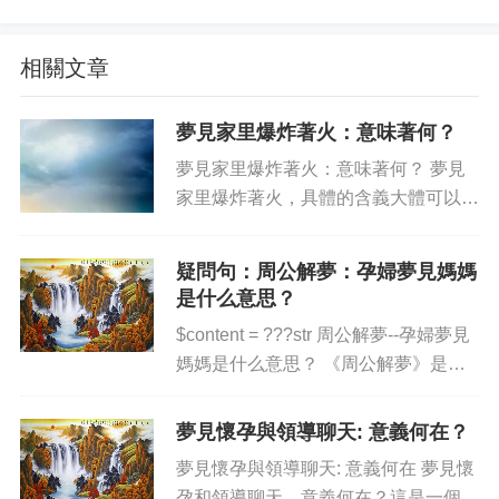
相關文章
夢見家里爆炸著火：意味著何？
夢見家里爆炸著火：意味著何？ 夢見
家里爆炸著火，具體的含義大體可以分
為三類，根據實際情況以及夢者的心理
變化進行綜合考慮，以下是具體的分
疑問句：周公解夢：孕婦夢見媽媽
析： 謀殺案警示 這種夢可能暗示夢者
是什么意思？
身邊可能有謀殺案，他可能會介...
$content = ???str 周公解夢--孕婦夢見
媽媽是什么意思？ 《周公解夢》是中
國古代的一部著作，內容主要拿夢見作
為表述，用來解釋日常生活中人們經常
夢見懷孕與領導聊天: 意義何在？
碰到的事物及情感。本文主要針對當孕
夢見懷孕與領導聊天: 意義何在 夢見懷
婦夢見媽...
孕和領導聊天，意義何在？這是一個值