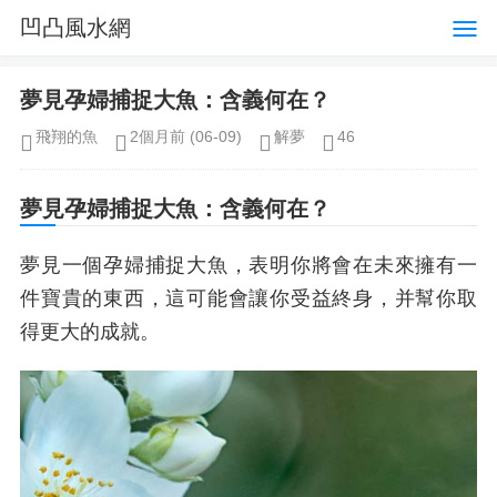
凹凸風水網
夢見孕婦捕捉大魚：含義何在？
飛翔的魚
2個月前
(06-09)
解夢
46
夢見孕婦捕捉大魚：含義何在？
夢見一個孕婦捕捉大魚，表明你將會在未來擁有一
件寶貴的東西，這可能會讓你受益終身，并幫你取
得更大的成就。