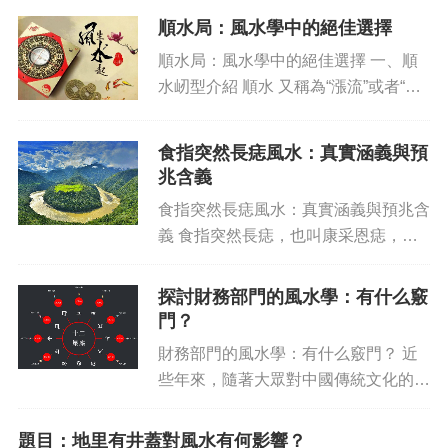
古人與自然、宇宙交流的必備工具，多
順水局：風水學中的絕佳選擇
用于謀...
順水局：風水學中的絕佳選擇 一、順
水屻型介紹 順水 又稱為“漲流”或者“疏
浚”，是一種風水上的重要位置。風水
學認為，順水可以有效地促進水陸之間
食指突然長痣風水：真實涵義與預
的良好交流，使得人們可以從中獲取財
兆含義
富，增進團體凝聚力...
食指突然長痣風水：真實涵義與預兆含
義 食指突然長痣，也叫康采恩痣，指
的是在拇指上出現突然的色素斑痣（也
有可能出現在其他手指上）。一般來
探討財務部門的風水學：有什么竅
說，會在人發生明顯變化的瞬間出現，
門？
想必大家都見過不少的食指長痣的例...
財務部門的風水學：有什么竅門？ 近
些年來，隨著大眾對中國傳統文化的復
興，越來越多的關注點落到了風水學
上，其中就包括了財務部門。財務部門
題目：地里有井蓋對風水有何影響？