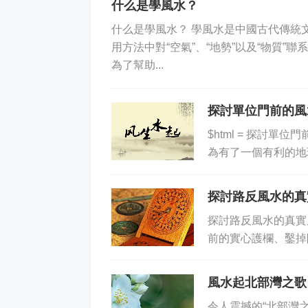
什么是學風水？
什么是學風水？ 學風水是中國古代傳統
用方法中對“空氣”、“地勢”以及“物質”
為了幫助...
探討單位門前的風
$html = 探討
為有了一個有利的地
外，企業門前的風水
探討路反風水的真
探討路反風水的真實
前的實心護欄、鑿掉
真實的原因背后呢？ 
風水起北部灣之歌
令人震撼的“北部灣