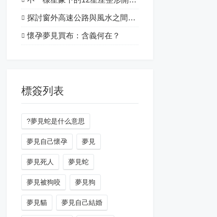
探討窗外高速公路與風水之間的關系
懷孕夢見買布：含義何在？
標簽列表
?夢見蛇是什么意思
夢見自己懷孕
夢見
夢見死人
夢見蛇
夢見被狗咬
夢見狗
夢見貓
夢見自己結婚