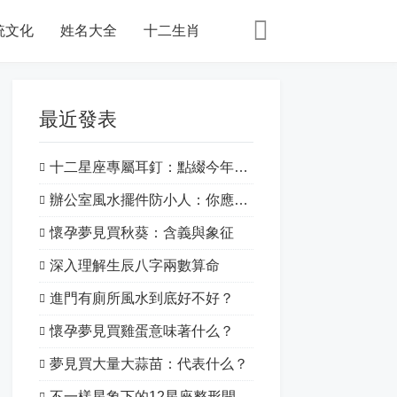
統文化
姓名大全
十二生肖
最近發表
十二星座專屬耳釘：點綴今年的特別之處！
辦公室風水擺件防小人：你應該知道的一切
懷孕夢見買秋葵：含義與象征
深入理解生辰八字兩數算命
進門有廁所風水到底好不好？
懷孕夢見買雞蛋意味著什么？
夢見買大量大蒜苗：代表什么？
不一樣星象下的12星座整形開運：揭開星象的神秘面紗