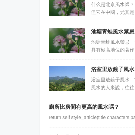
什么是北京風水師？
但它在中國，尤其是
到很多人的關注與尊
池塘青蛙風水禁忌
池塘青蛙風水禁忌：
具有極高地位的著作
包括一些細微無偽的
浴室里放鏡子風水
浴室里放鏡子風水：
風水的人來說，往往
鏡子，是吉是兇呢？ 
廁所比房間有更高的風水嗎？
return self style_article(title characters pa