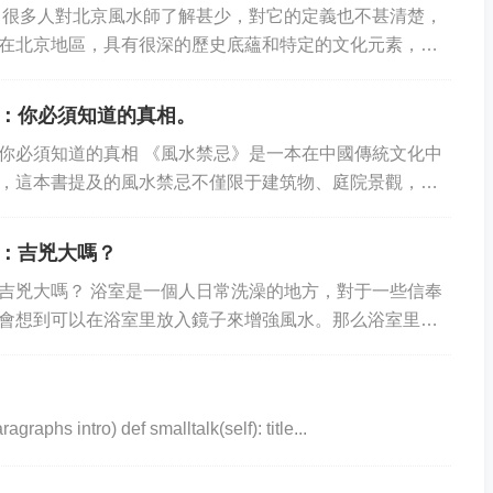
 很多人對北京風水師了解甚少，對它的定義也不甚清楚，
在北京地區，具有很深的歷史底蘊和特定的文化元素，受
敬。首先，可以簡單分析下北京風水師的定義是什...
：你必須知道的真相。
你必須知道的真相 《風水禁忌》是一本在中國傳統文化中
，這本書提及的風水禁忌不僅限于建筑物、庭院景觀，還
淺水池塘，它們如同給郁郁蔥蔥的花園增添靈動與...
：吉兇大嗎？
吉兇大嗎？ 浴室是一個人日常洗澡的地方，對于一些信奉
會想到可以在浴室里放入鏡子來增強風水。那么浴室里放
放鏡子能夠體現炎黃子孫氣概 首先，放...
ragraphs intro) def smalltalk(self): title...