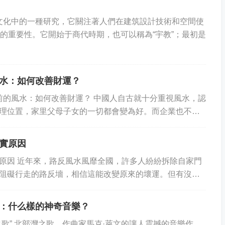
文化中的一種研究，它關注著人們在建筑設計技術和空間使
聯系的重要性。它開始于商代時期，也可以稱為“宇教”；最初是
水：如何改善財運？
單位門前的風水：如何改善財運？ 中國人自古就十分重視風水，認
理位置，家里父母子女的一切都會變為好。而企業也不例
是影響企業財運的關鍵。那么如何...
實原因
原因 近年來，路反風水風靡全國，許多人紛紛拆除自家門
阻礙行走的路反墻，相信這能改變原來的壞運。但有沒有
其實，路反風水可追溯到清代，并被認為是...
：什么樣的神奇音樂？
之歌” 北部灣之歌，作曲家馬克·萊文的讓人震撼的音樂作