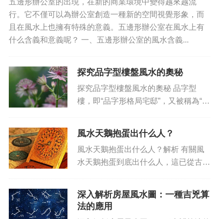
五邊形辦公室的出現，在新的商業環境中變得越來越流
家居布置中風水位置的重要性并...
行。它不僅可以為辦公室創造一種新的空間視覺形象，而
且在風水上也擁有特殊的意義。五邊形辦公室在風水上有
什么含義和意義呢？ 一、五邊形辦公室的風水含義...
探究品字型樓盤風水的奧秘
探究品字型樓盤風水的奧秘 品字型
樓，即“品字形格局宅邸”，又被稱為“品
字樓”或“品字建筑”。品字型樓格局極受
家人青睞，并因其具有吉景，稱之為品
風水天鵝抱蛋出什么人？
字型樓樓盤風水，也是極受投資者關注
風水天鵝抱蛋出什么人？解析 有關風
的一種投資前景。所以，...
水天鵝抱蛋到底出什么人，這已從古至
今都備受人們的討論。要回答這一問
題，我們首先要解釋一下什么是風水天
深入解析房屋風水圖：一種吉兇算
鵝抱蛋。風水天鵝抱蛋是一個舊老的傳
法的應用
說，認為風水天鵝抱蛋出現時，...