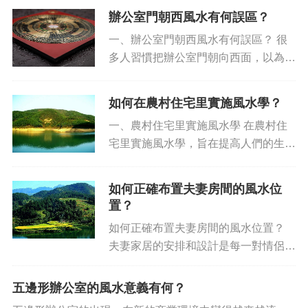
個新鮮的開氣。而關于新注入的家裝裝
辦公室門朝西風水有何誤區？
修，會不可避免的涉及到風水這門老學
一、辦公室門朝西風水有何誤區？ 很
問。所謂的春裝、夏裝、秋裝、...
多人習慣把辦公室門朝向西面，以為這
樣能夠招來好運，讓來訪者感受到熱情
的歡迎，實際上這種說法充滿了謬論，
如何在農村住宅里實施風水學？
在實際應用中會出現諸多的風水誤區。
一、農村住宅里實施風水學 在農村住
1 錯誤識別地標 許...
宅里實施風水學，旨在提高人們的生活
境況。通過運用古老的知識來把屋子修
整得更加美觀，有利于家人的健康福
如何正確布置夫妻房間的風水位
祉，促進家庭美滿寧靜，也會節約家庭
置？
的開支，讓家人的生活更健康舒服...
如何正確布置夫妻房間的風水位置？
夫妻家居的安排和設計是每一對情侶的
首要擔當，正確的設計安排可以給家庭
帶來極大的幸福。而夫妻家居布置中最
五邊形辦公室的風水意義有何？
重要的就是風水位置，下面將介紹夫妻