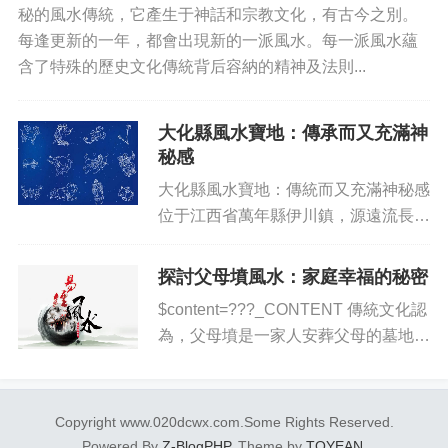
秘的風水傳統，它產生于神話和宗教文化，有古今之別。
每逢更新的一年，都會出現新的一派風水。每一派風水蘊
含了特殊的歷史文化傳統背后容納的精神及法則...
大化縣風水寶地：傳承而又充滿神
秘感
大化縣風水寶地：傳統而又充滿神秘感
位于江西省萬年縣伊川鎮，源遠流長的
大化縣是一片應有盡有的古老寶地。這
座古老都市給人以歷史宏大、神秘莫測
探討父母墳風水：家庭幸福的秘密
的感覺，深深地將人們帶進了一個充滿
$content=???_CONTENT 傳統文化認
古老美感的世界里。而大化縣...
為，父母墳是一家人安葬父母的墓地，
這也是家族發展的重要地點。其高度重
視的根據水面風水傳統思想設計父母
墳，旨在為家庭利益謀福祉，幫助他們
Copyright www.020dcwx.com.Some Rights Reserved.
的子孫實現長遠...
Powered By
Z-BlogPHP
. Theme by
TOYEAN
.