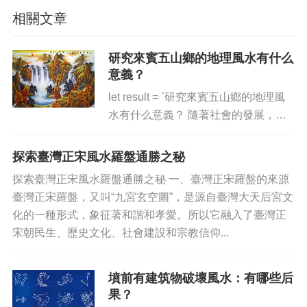
相關文章
研究來賓五山鄉的地理風水有什么
意義？
let result = `研究來賓五山鄉的地理風
水有什么意義？ 隨著社會的發展，人
們也越來越重視地理風水對自身生活的
影響，留下深遠的痕跡。而研究來賓五
探索臺灣正宋風水羅盤通勝之秘
山鄉的地理風水的意義也不容小覷。
探索臺灣正宋風水羅盤通勝之秘 一、臺灣正宋羅盤的來源
來賓五山鄉是...
臺灣正宋羅盤，又叫“九宮玄空圖”，是源自臺灣大天后宮文
化的一種形式，象征著和諧和孝愛。所以它融入了臺灣正
宋朝民生、歷史文化、社會建設和宗教信仰...
墳前有建筑物破壞風水：有哪些后
果？