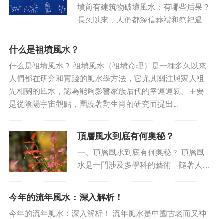
墳前有建筑物破壞風水：有哪些后果？
長久以來，人們都深信葬禮和祭祀過程
中被喪葬物的影響，因此，在選擇墳墓
和禮祭面積時，都會非常在乎風水，以
什么是祖墳風水？
保護所有生靈的安寧。成也風水，敗也
什么是祖墳風水？ 祖墳風水（祖墳命理）是一種多久以來
風水。因此，破壞風水被當...
人們都在研究和實踐的風水學方法，它尤其關注與家人祖
先相關的風水，認為能夠影響家族后代的幸運運氣。主要
是從陰陽宇宙觀點，圍繞著對生肖的研究而提出...
頂層風水到底有何奧秘？
一、頂層風水到底有何奧秘？ 頂層風
水是一門涉及多學科的藝術，隨著人類
社會的發展，在民眾中有著深遠的影
響。風水的奧秘仍然神秘，僅部分人士
今年的流年風水：深入解析！
才能看到其蘊涵的奧秘。 1 頂層風水
今年的流年風水：深入解析！ 流年風水是中國古老而又神
的歷史到底是怎樣的？...