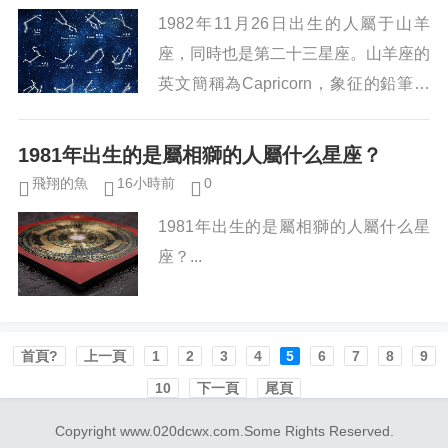
1982年11月26日出生的人屬于山羊
座，同時也是第二十三星座。山羊座的
英文簡稱為Capricorn，象征的鉛筆歷
害特征為樸實、智慧、吃苦耐勞、頑
強、謹慎、非凡的獨立性以及知性思
1981年出生的是屬相獅的人屬什么星座？
考。在這個特殊的日期出...
飛翔的魚
16小時前
0
1981年出生的是屬相獅的人屬什么星
座？...
首頁?
上一頁
1
2
3
4
5
6
7
8
9
10
下一頁
尾頁
Copyright www.020dcwx.com.Some Rights Reserved.