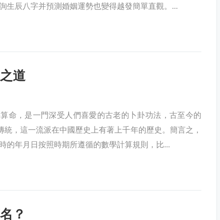
詢生辰八字并預測婚姻運勢也變得越發簡單直觀。...
之道
字算命，是一門深受人們喜愛的古老的卜卦功法，古至今的
的傳統，這一流派在中國歷史上有著上千年的歷史。簡言之，
時的年月日按照時期所遵循的數學計算規則，比...
名？