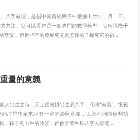
字、八字命理，是指中國傳統民俗中根據出生年、月、日、
命的方法。它可以看作是一個專門的數學模型，它時隔幾千
的摯愛，但近些年的發展究竟是怎樣的？探究它的宿...
重量的意義
個人出生之時，天上便會掛出生辰八字，俗稱“命宮”。復雜
統的占星學家來說有一定的參照意義，以及不同的預判功
長，孩子剛出生的時候，都會拿著生辰八字去查流...