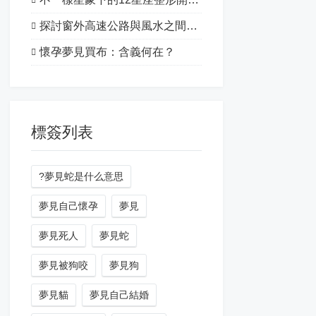
探討窗外高速公路與風水之間的關系
懷孕夢見買布：含義何在？
標簽列表
?夢見蛇是什么意思
夢見自己懷孕
夢見
夢見死人
夢見蛇
夢見被狗咬
夢見狗
夢見貓
夢見自己結婚