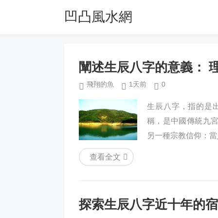
凹凸風水網
闡述生辰八字的意義： 
飛翔的魚
1天前
0
生辰八字，指的是
稱，是中國傳統九
另一種宗教信仰：當
查看全文
探索生辰八字近十年的宿