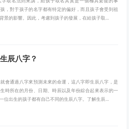
八字取名法則來講，給孩子取名其實是一個極其繁復的事
女孩，對于孩子的名字都有特定的偏好，而且孩子會受到祖
背景的影響。因此，考慮到孩子的發展，在給孩子取...
生辰八字？
生就會通過八字來預測未來的命運，這八字即生辰八字，是
出生時所在的月份、日期、時辰以及年份綜合起來表示的一
一位出生的孩子都有自己不同的生辰八字。了解生辰...