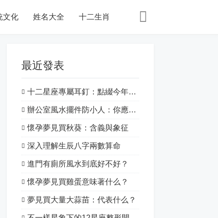
統文化
姓名大全
十二生肖
最近發表
十二星座專屬耳釘：點綴今年的特別之處！
辦公室風水擺件防小人：你應該知道的一切
懷孕夢見買秋葵：含義與象征
深入理解生辰八字兩數算命
進門有廁所風水到底好不好？
懷孕夢見買雞蛋意味著什么？
夢見買大量大蒜苗：代表什么？
不一樣星象下的12星座整形開運：揭開星象的神秘面紗