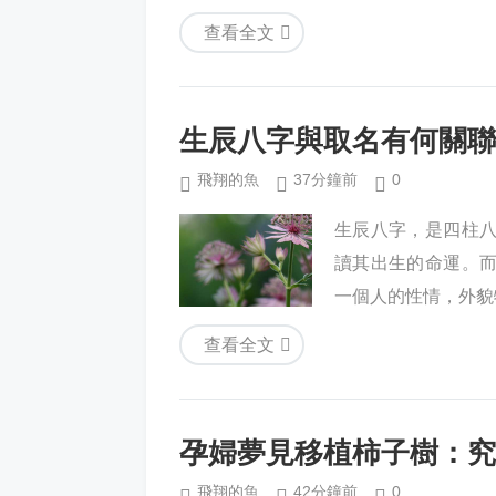
查看全文
生辰八字與取名有何關聯
飛翔的魚
37分鐘前
0
生辰八字，是四柱
讀其出生的命運。
一個人的性情，外貌
查看全文
孕婦夢見移植柿子樹：究
飛翔的魚
42分鐘前
0