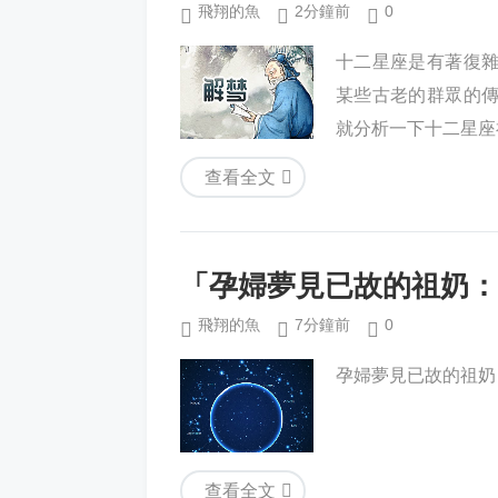
飛翔的魚
2分鐘前
0
十二星座是有著復
某些古老的群眾的
就分析一下十二星座神
查看全文
「孕婦夢見已故的祖奶：
飛翔的魚
7分鐘前
0
孕婦夢見已故的祖奶：
查看全文