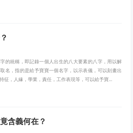
？
八字的統稱，即記錄一個人出生的八大要素的八字，用以解
而取名，指的是給予寶寶一個名字，以示表儀，可以刻畫出
特征，人緣，學業，責任，工作表現等，可以給予寶...
竟含義何在？