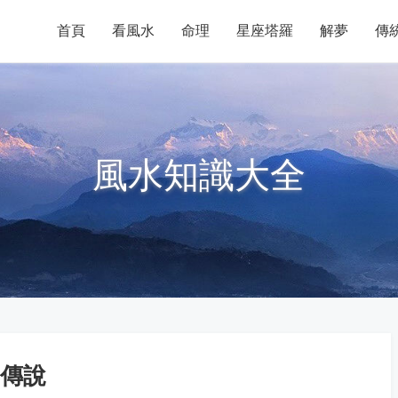
首頁
看風水
命理
星座塔羅
解夢
傳
風水知識大全
傳說