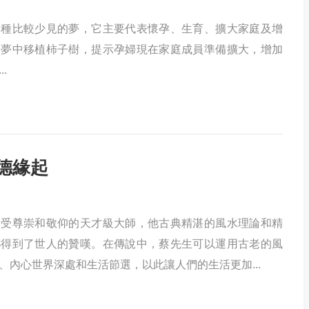
一種比較少見的夢，它主要代表懷孕、生育、擴大家庭及增
。夢中移植柿子樹，提示孕婦現在家庭成員準備擴大，增加
.
德緣起
備受尊崇和敬仰的天才級大師，他古典精湛的風水理論和精
都得到了世人的贊嘆。在傳說中，蔡先生可以運用古老的風
、內心世界深處和生活節選，以此讓人們的生活更加...